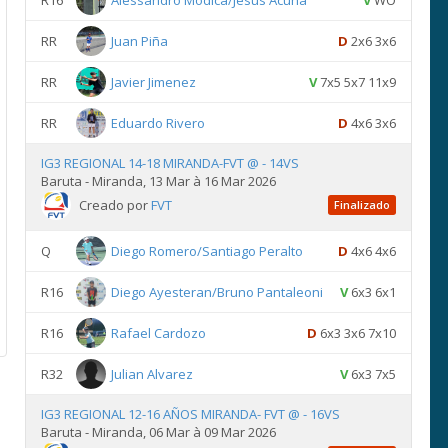
R16
Alessandro Modica/Jesús Acuña
V
WO
RR
Juan Piña
D
2x6 3x6
RR
Javier Jimenez
V
7x5 5x7 11x9
RR
Eduardo Rivero
D
4x6 3x6
IG3 REGIONAL 14-18 MIRANDA-FVT @ - 14VS
Baruta - Miranda, 13 Mar à 16 Mar 2026
Creado por
FVT
Finalizado
Q
Diego Romero/Santiago Peralto
D
4x6 4x6
R16
Diego Ayesteran/Bruno Pantaleoni
V
6x3 6x1
R16
Rafael Cardozo
D
6x3 3x6 7x10
R32
Julian Alvarez
V
6x3 7x5
IG3 REGIONAL 12-16 AÑOS MIRANDA- FVT @ - 16VS
Baruta - Miranda, 06 Mar à 09 Mar 2026