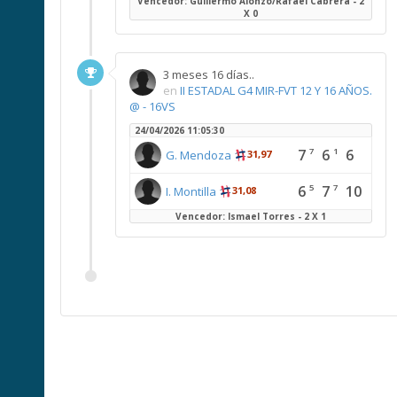
Vencedor: Guillermo Alonzo/Rafael Cabrera - 2
X 0
3 meses 16 días..
en
II ESTADAL G4 MIR-FVT 12 Y 16 AÑOS.
@ - 16VS
24/04/2026 11:05:30
7
6
6
7
1
G. Mendoza
31,97
6
7
10
5
7
I. Montilla
31,08
Vencedor: Ismael Torres - 2 X 1