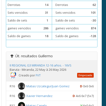
Derrotas
14
Derrotas
62
Sets vencidos
31
Sets vencidos
101
Saldo de sets
1
Saldo de sets
-30
games vencidos
286
games vencidos
874
Saldo de games
18
Saldo de games
-128
Últ. resultados
Guillermo
II REGIONAL G3 MIRANDA 12-16 años. - 16VS
Baruta - Miranda, 22 May à 26 May 2026
Creado por
FVT
Empezado
R16
Matias Uzcategui/Juan Gomez
D
0x6 0x6
R16
Xavier Hernandez
D
4x6 6x7 (5x7)
R32
Matias Canelo
V
6x0 6x3