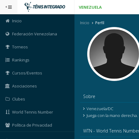
VENEZUELA
Inicio
Inicio
Perfil
Federación Venezolana
Torneos
Rankings
Cursos/Eventos
Asociaciones
Sobre
Clubes
Venezuela/DC
World Tennis Number
Juega con la mano derecha.
Política de Privacidad
WTN - World Tennis Numbe