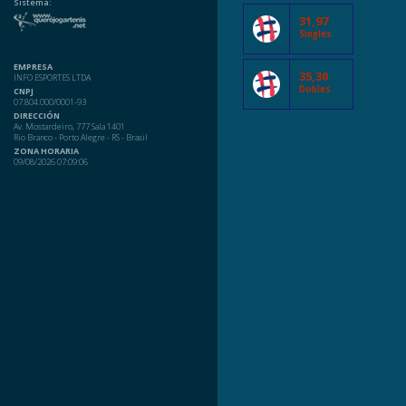
Sistema:
31,97
Singles
EMPRESA
35,30
INFO ESPORTES LTDA
Dobles
CNPJ
07.804.000/0001-93
DIRECCIÓN
Av. Mostardeiro, 777 Sala 1401
Rio Branco - Porto Alegre - RS - Brasil
ZONA HORARIA
09/08/2026 07:09:06