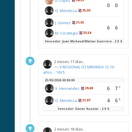
D. Lopez
0
0
G. Mendoza
35,30
J. Gomez
31,55
6
6
M. Uzcategui
33,54
Vencedor: Juan Michaud/Matias Guerrero - 2 X 0
2 meses 17 días..
en
II REGIONAL G3 MIRANDA 12-16
años. - 16VS
23/05/2026 00:00:00
6
7
7
X. Hernandez
29,69
4
6
5
G. Mendoza
31,97
Vencedor: Xavier Kuzniar - 2 X 0
2 meses 18 días..