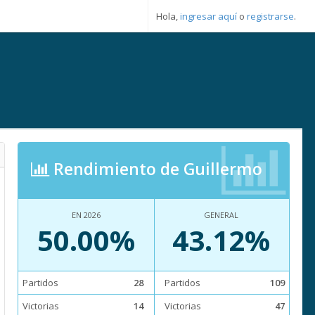
Hola,
ingresar aquí
o
registrarse
.
Rendimiento de Guillermo
EN 2026
GENERAL
50.00%
43.12%
Partidos
28
Partidos
109
Victorias
14
Victorias
47