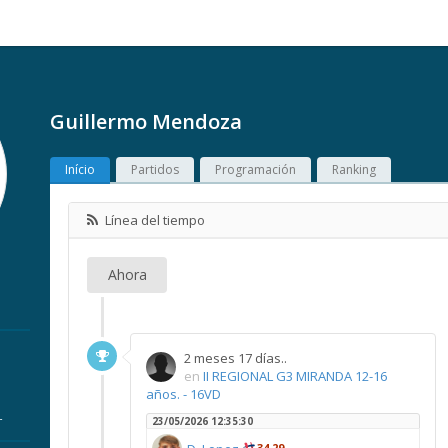
Guillermo Mendoza
Início
Partidos
Programación
Ranking
Línea del tiempo
Ahora
2 meses 17 días..
en
II REGIONAL G3 MIRANDA 12-16
años. - 16VD
r
23/05/2026 12:35:30
34,29