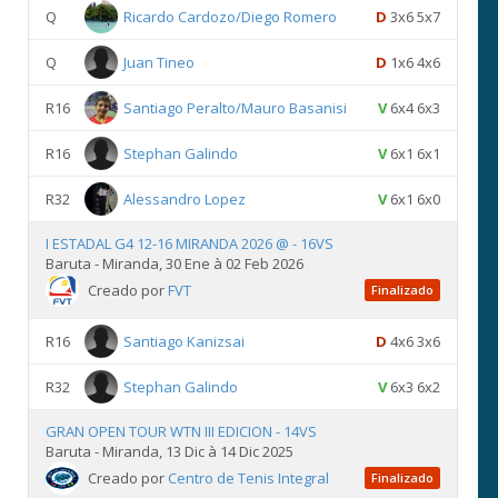
Q
Ricardo Cardozo/Diego Romero
D
3x6 5x7
Q
Juan Tineo
D
1x6 4x6
R16
Santiago Peralto/Mauro Basanisi
V
6x4 6x3
R16
Stephan Galindo
V
6x1 6x1
R32
Alessandro Lopez
V
6x1 6x0
I ESTADAL G4 12-16 MIRANDA 2026 @ - 16VS
Baruta - Miranda, 30 Ene à 02 Feb 2026
Creado por
FVT
Finalizado
R16
Santiago Kanizsai
D
4x6 3x6
R32
Stephan Galindo
V
6x3 6x2
GRAN OPEN TOUR WTN III EDICION - 14VS
Baruta - Miranda, 13 Dic à 14 Dic 2025
Creado por
Centro de Tenis Integral
Finalizado