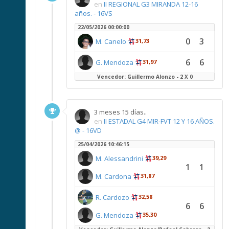
en
II REGIONAL G3 MIRANDA 12-16
años. - 16VS
22/05/2026 00:00:00
0
3
M. Canelo
31,73
6
6
G. Mendoza
31,97
Vencedor: Guillermo Alonzo - 2 X 0
3 meses 15 días..
en
II ESTADAL G4 MIR-FVT 12 Y 16 AÑOS.
@ - 16VD
25/04/2026 10:46:15
M. Alessandrini
39,29
1
1
M. Cardona
31,87
R. Cardozo
32,58
6
6
G. Mendoza
35,30