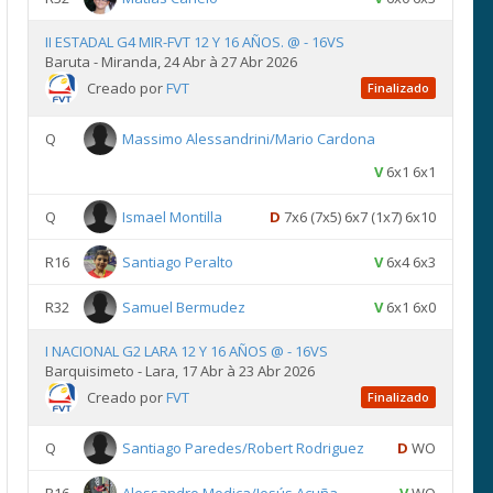
II ESTADAL G4 MIR-FVT 12 Y 16 AÑOS. @ - 16VS
Baruta - Miranda, 24 Abr à 27 Abr 2026
Creado por
FVT
Finalizado
Q
Massimo Alessandrini/Mario Cardona
V
6x1 6x1
Q
Ismael Montilla
D
7x6 (7x5) 6x7 (1x7) 6x10
R16
Santiago Peralto
V
6x4 6x3
R32
Samuel Bermudez
V
6x1 6x0
I NACIONAL G2 LARA 12 Y 16 AÑOS @ - 16VS
Barquisimeto - Lara, 17 Abr à 23 Abr 2026
Creado por
FVT
Finalizado
Q
Santiago Paredes/Robert Rodriguez
D
WO