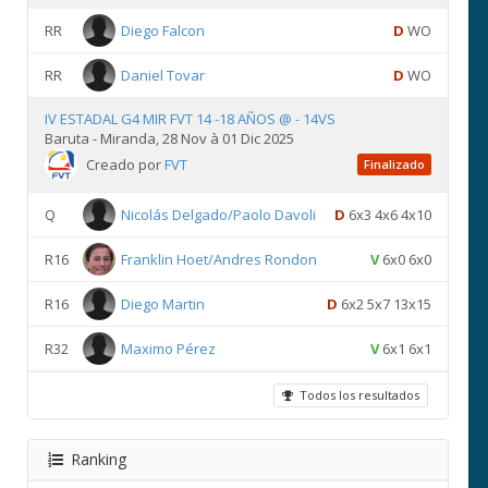
RR
Diego Falcon
D
WO
RR
Daniel Tovar
D
WO
IV ESTADAL G4 MIR FVT 14 -18 AÑOS @ - 14VS
Baruta - Miranda, 28 Nov à 01 Dic 2025
Creado por
FVT
Finalizado
Q
Nicolás Delgado/Paolo Davoli
D
6x3 4x6 4x10
R16
Franklin Hoet/Andres Rondon
V
6x0 6x0
R16
Diego Martin
D
6x2 5x7 13x15
R32
Maximo Pérez
V
6x1 6x1
Todos los resultados
Ranking