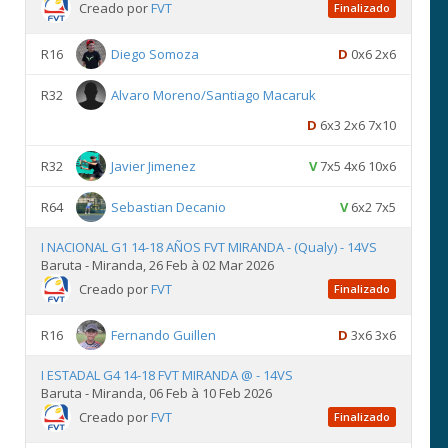
Creado por
FVT
Finalizado
R16
Diego Somoza
D
0x6 2x6
R32
Alvaro Moreno/Santiago Macaruk
D
6x3 2x6 7x10
R32
Javier Jimenez
V
7x5 4x6 10x6
R64
Sebastian Decanio
V
6x2 7x5
I NACIONAL G1 14-18 AÑOS FVT MIRANDA - (Qualy) - 14VS
Baruta - Miranda, 26 Feb à 02 Mar 2026
Creado por
FVT
Finalizado
R16
Fernando Guillen
D
3x6 3x6
I ESTADAL G4 14-18 FVT MIRANDA @ - 14VS
Baruta - Miranda, 06 Feb à 10 Feb 2026
Creado por
FVT
Finalizado