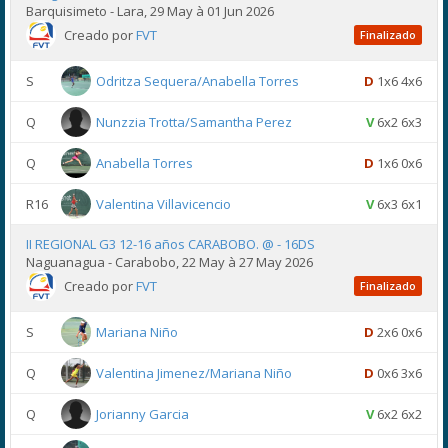
Barquisimeto - Lara, 29 May à 01 Jun 2026
Creado por
FVT
Finalizado
S
Odritza Sequera/Anabella Torres
D
1x6 4x6
Q
Nunzzia Trotta/Samantha Perez
V
6x2 6x3
Q
Anabella Torres
D
1x6 0x6
R16
Valentina Villavicencio
V
6x3 6x1
II REGIONAL G3 12-16 años CARABOBO. @ - 16DS
Naguanagua - Carabobo, 22 May à 27 May 2026
Creado por
FVT
Finalizado
S
Mariana Niño
D
2x6 0x6
Q
Valentina Jimenez/Mariana Niño
D
0x6 3x6
Q
Jorianny Garcia
V
6x2 6x2