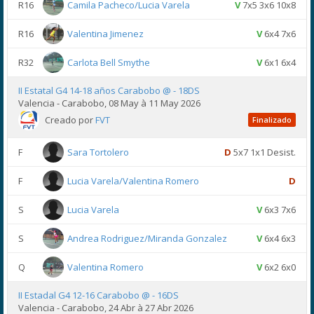
R16
Camila Pacheco/Lucia Varela
V
7x5 3x6 10x8
R16
Valentina Jimenez
V
6x4 7x6
R32
Carlota Bell Smythe
V
6x1 6x4
II Estatal G4 14-18 años Carabobo @ - 18DS
Valencia - Carabobo, 08 May à 11 May 2026
Creado por
FVT
Finalizado
F
Sara Tortolero
D
5x7 1x1 Desist.
F
Lucia Varela/Valentina Romero
D
S
Lucia Varela
V
6x3 7x6
S
Andrea Rodriguez/Miranda Gonzalez
V
6x4 6x3
Q
Valentina Romero
V
6x2 6x0
II Estadal G4 12-16 Carabobo @ - 16DS
Valencia - Carabobo, 24 Abr à 27 Abr 2026