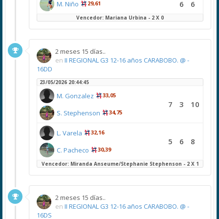
6
6
M. Niño
29,61
Vencedor: Mariana Urbina - 2 X 0
2 meses 15 días..
en
II REGIONAL G3 12-16 años CARABOBO. @ -
16DD
23/05/2026 20:44:45
M. Gonzalez
33,05
7
3
10
S. Stephenson
34,75
L. Varela
32,16
5
6
8
C. Pacheco
30,39
Vencedor: Miranda Anseume/Stephanie Stephenson - 2 X 1
2 meses 15 días..
en
II REGIONAL G3 12-16 años CARABOBO. @ -
16DS