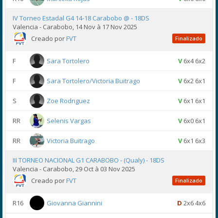
IV Torneo Estadal G4 14-18 Carabobo @ - 18DS
Valencia - Carabobo, 14 Nov à 17 Nov 2025
Creado por
FVT
Finalizado
F
Sara Tortolero
V
6x4 6x2
F
Sara Tortolero/Victoria Buitrago
V
6x2 6x1
S
Zoe Rodriguez
V
6x1 6x1
RR
Selenis Vargas
V
6x0 6x1
RR
Victoria Buitrago
V
6x1 6x3
III TORNEO NACIONAL G1 CARABOBO - (Qualy) - 18DS
Valencia - Carabobo, 29 Oct à 03 Nov 2025
Creado por
FVT
Finalizado
R16
Giovanna Giannini
D
2x6 4x6