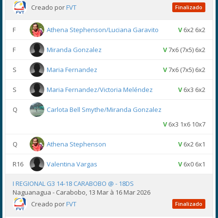
Creado por
FVT
Finalizado
F
Athena Stephenson/Luciana Garavito
V
6x2 6x2
F
Miranda Gonzalez
V
7x6 (7x5) 6x2
S
Maria Fernandez
V
7x6 (7x5) 6x2
S
Maria Fernandez/Victoria Meléndez
V
6x3 6x2
Q
Carlota Bell Smythe/Miranda Gonzalez
V
6x3 1x6 10x7
Q
Athena Stephenson
V
6x2 6x1
R16
Valentina Vargas
V
6x0 6x1
I REGIONAL G3 14-18 CARABOBO @ - 18DS
Naguanagua - Carabobo, 13 Mar à 16 Mar 2026
Creado por
FVT
Finalizado