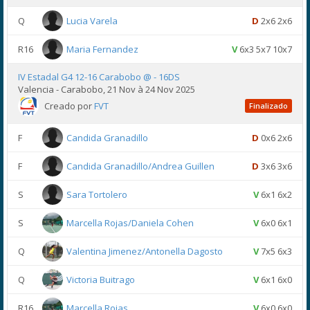
Q
Lucia Varela
D
2x6 2x6
R16
Maria Fernandez
V
6x3 5x7 10x7
IV Estadal G4 12-16 Carabobo @ - 16DS
Valencia - Carabobo, 21 Nov à 24 Nov 2025
Creado por
FVT
Finalizado
F
Candida Granadillo
D
0x6 2x6
F
Candida Granadillo/Andrea Guillen
D
3x6 3x6
S
Sara Tortolero
V
6x1 6x2
S
Marcella Rojas/Daniela Cohen
V
6x0 6x1
Q
Valentina Jimenez/Antonella Dagosto
V
7x5 6x3
Q
Victoria Buitrago
V
6x1 6x0
R16
Marcella Rojas
V
6x0 6x0