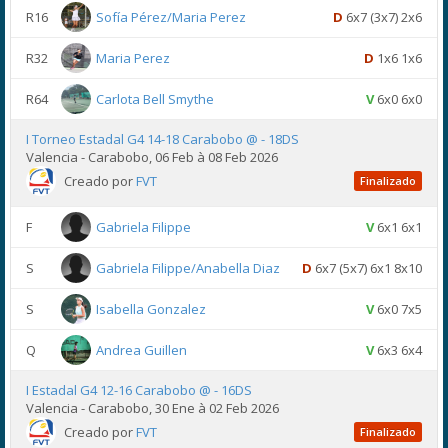
R16
Sofía Pérez/Maria Perez
D
6x7 (3x7) 2x6
R32
Maria Perez
D
1x6 1x6
R64
Carlota Bell Smythe
V
6x0 6x0
I Torneo Estadal G4 14-18 Carabobo @ - 18DS
Valencia - Carabobo, 06 Feb à 08 Feb 2026
Creado por
FVT
Finalizado
F
Gabriela Filippe
V
6x1 6x1
S
Gabriela Filippe/Anabella Diaz
D
6x7 (5x7) 6x1 8x10
S
Isabella Gonzalez
V
6x0 7x5
Q
Andrea Guillen
V
6x3 6x4
I Estadal G4 12-16 Carabobo @ - 16DS
Valencia - Carabobo, 30 Ene à 02 Feb 2026
Creado por
FVT
Finalizado