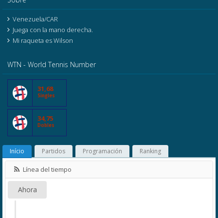
Venezuela/CAR
Juega con la mano derecha.
Mi raqueta es Wilson
WTN - World Tennis Number
31,68
Singles
34,75
Dobles
Início
Partidos
Programación
Ranking
Línea del tiempo
Ahora