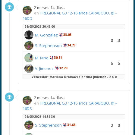
2 meses 14 días..
en
II REGIONAL G3 12-16 años CARABOBO. @ -
16DD
24/05/2026 20:46:00
M. Gonzalez
33,05
0
3
S. Stephenson
34,75
M. Niño
30,84
6
6
V. Jimenez
32,79
Vencedor: Mariana Urbina/Valentina Jimenez - 2 X 0
2 meses 14 días..
en
II REGIONAL G3 12-16 años CARABOBO. @ -
16DS
24/05/2026 14:51:30
2
0
S. Stephenson
31,68