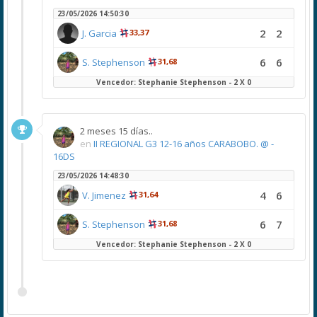
23/05/2026 14:50:30
2
2
J. Garcia
33,37
6
6
S. Stephenson
31,68
Vencedor: Stephanie Stephenson - 2 X 0
2 meses 15 días..
en
II REGIONAL G3 12-16 años CARABOBO. @ -
16DS
23/05/2026 14:48:30
4
6
V. Jimenez
31,64
6
7
S. Stephenson
31,68
Vencedor: Stephanie Stephenson - 2 X 0