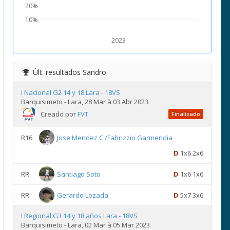
20%
10%
2023
Últ. resultados
Sandro
I Nacional G2 14 y 18 Lara - 18VS
Barquisimeto - Lara, 28 Mar à 03 Abr 2023
Creado por
FVT
Finalizado
R16
Jose Mendez C./Fabrizzio Garmendia
D
1x6 2x6
RR
Santiago Soto
D
1x6 1x6
RR
Gerardo Lozada
D
5x7 3x6
I Regional G3 14 y 18 años Lara - 18VS
Barquisimeto - Lara, 02 Mar à 05 Mar 2023