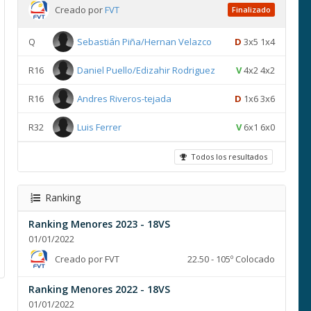
Creado por
FVT
Finalizado
Q
Sebastián Piña/Hernan Velazco
D
3x5 1x4
R16
Daniel Puello/Edizahir Rodriguez
V
4x2 4x2
R16
Andres Riveros-tejada
D
1x6 3x6
R32
Luis Ferrer
V
6x1 6x0
Todos los resultados
Ranking
Ranking Menores 2023 - 18VS
01/01/2022
Creado por FVT
22.50 - 105º Colocado
Ranking Menores 2022 - 18VS
01/01/2022