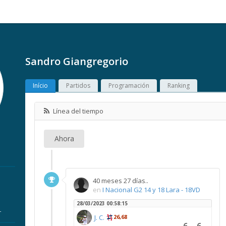
Sandro Giangregorio
Início
Partidos
Programación
Ranking
Línea del tiempo
Ahora
40 meses 27 días..
en
I Nacional G2 14 y 18 Lara - 18VD
28/03/2023 00:58:15
r
J. C.
26,68