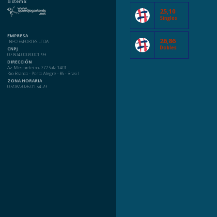
Sistema:
25,10
Singles
EMPRESA
26,86
INFO ESPORTES LTDA
Dobles
CNPJ
07.804.000/0001-93
DIRECCIÓN
Av. Mostardeiro, 777 Sala 1401
Rio Branco - Porto Alegre - RS - Brasil
ZONA HORARIA
07/08/2026 01:54:29