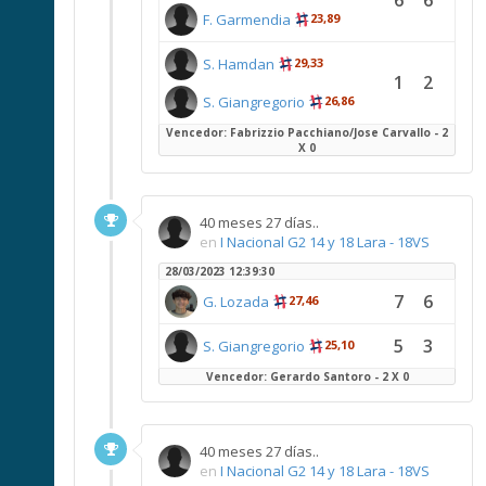
6
6
F. Garmendia
23,89
S. Hamdan
29,33
1
2
S. Giangregorio
26,86
Vencedor: Fabrizzio Pacchiano/Jose Carvallo - 2
X 0
40 meses 27 días..
en
I Nacional G2 14 y 18 Lara - 18VS
28/03/2023 12:39:30
7
6
G. Lozada
27,46
5
3
S. Giangregorio
25,10
Vencedor: Gerardo Santoro - 2 X 0
40 meses 27 días..
en
I Nacional G2 14 y 18 Lara - 18VS