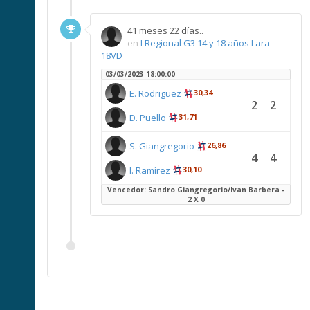
41 meses 22 días..
en
I Regional G3 14 y 18 años Lara -
18VD
03/03/2023 18:00:00
E. Rodriguez
30,34
2
2
D. Puello
31,71
S. Giangregorio
26,86
4
4
I. Ramírez
30,10
Vencedor: Sandro Giangregorio/Ivan Barbera -
2 X 0