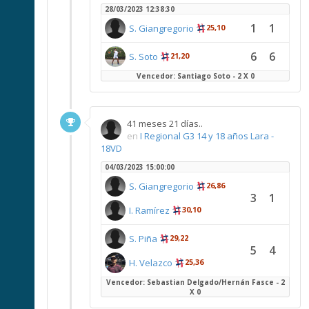
28/03/2023 12:38:30
1
1
S. Giangregorio
25,10
6
6
S. Soto
21,20
Vencedor: Santiago Soto - 2 X 0
41 meses 21 días..
en
I Regional G3 14 y 18 años Lara -
18VD
04/03/2023 15:00:00
S. Giangregorio
26,86
3
1
I. Ramírez
30,10
S. Piña
29,22
5
4
H. Velazco
25,36
Vencedor: Sebastian Delgado/Hernán Fasce - 2
X 0