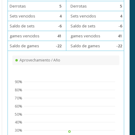
Derrotas
5
Derrotas
5
Sets vencidos
4
Sets vencidos
4
Saldo de sets
-6
Saldo de sets
-6
games vencidos
41
games vencidos
41
Saldo de games
-22
Saldo de games
-22
Aprovechamiento / Año
90%
80%
70%
60%
50%
40%
30%