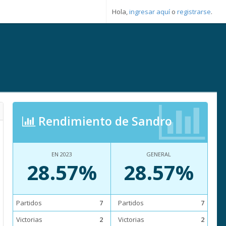
Hola,
ingresar aquí
o
registrarse
.
Rendimiento de Sandro
EN 2023
GENERAL
28.57%
28.57%
Partidos
7
Partidos
7
Victorias
2
Victorias
2