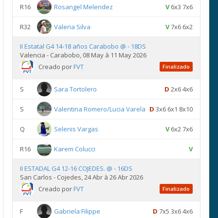
R16
Rosangel Melendez
V
6x3 7x6
R32
Valeria Silva
V
7x6 6x2
II Estatal G4 14-18 años Carabobo @ - 18DS
Valencia - Carabobo, 08 May à 11 May 2026
Creado por
FVT
Finalizado
S
Sara Tortolero
D
2x6 4x6
S
Valentina Romero/Lucia Varela
D
3x6 6x1 8x10
Q
Selenis Vargas
V
6x2 7x6
R16
Karem Colucci
V
II ESTADAL G4 12-16 COJEDES. @ - 16DS
San Carlos - Cojedes, 24 Abr à 26 Abr 2026
Creado por
FVT
Finalizado
F
Gabriela Filippe
D
7x5 3x6 4x6