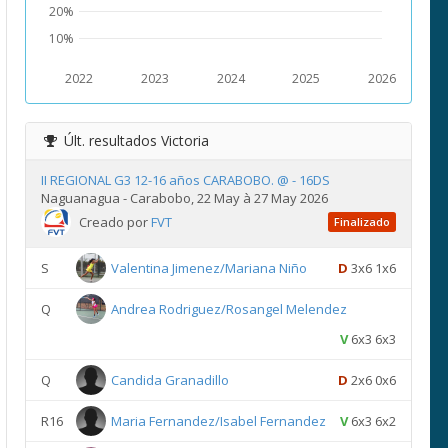
20%
10%
2022
2023
2024
2025
2026
Últ. resultados
Victoria
II REGIONAL G3 12-16 años CARABOBO. @ - 16DS
Naguanagua - Carabobo, 22 May à 27 May 2026
Creado por
FVT
Finalizado
S
Valentina Jimenez/Mariana Niño
D
3x6 1x6
Q
Andrea Rodriguez/Rosangel Melendez
V
6x3 6x3
Q
Candida Granadillo
D
2x6 0x6
R16
Maria Fernandez/Isabel Fernandez
V
6x3 6x2