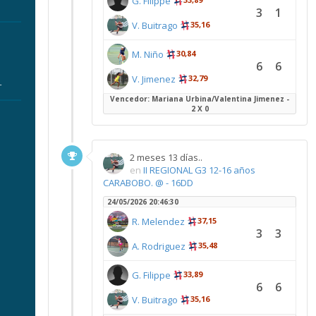
G. Filippe
3
1
V. Buitrago
35,16
M. Niño
30,84
6
6
V. Jimenez
32,79
r
Vencedor: Mariana Urbina/Valentina Jimenez -
2 X 0
2 meses 13 días..
en
II REGIONAL G3 12-16 años
CARABOBO. @ - 16DD
24/05/2026 20:46:30
R. Melendez
37,15
3
3
A. Rodriguez
35,48
G. Filippe
33,89
6
6
V. Buitrago
35,16