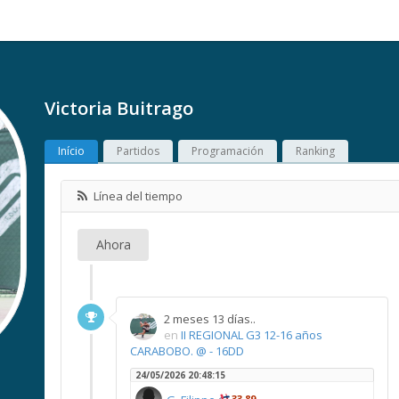
Victoria Buitrago
Início
Partidos
Programación
Ranking
Línea del tiempo
Ahora
2 meses 13 días..
en
II REGIONAL G3 12-16 años
CARABOBO. @ - 16DD
24/05/2026 20:48:15
33,89