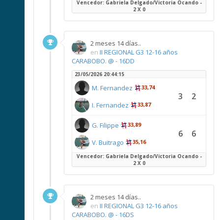
Vencedor: Gabriela Delgado/Victoria Ocando -
2 X 0
2 meses 14 días..
en
II REGIONAL G3 12-16 años
CARABOBO. @ - 16DD
23/05/2026 20:44:15
M. Fernandez
33,74
3
2
I. Fernandez
33,87
G. Filippe
33,89
6
6
V. Buitrago
35,16
Vencedor: Gabriela Delgado/Victoria Ocando -
2 X 0
2 meses 14 días..
en
II REGIONAL G3 12-16 años
CARABOBO. @ - 16DS