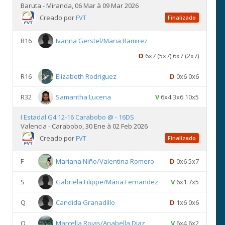
Baruta - Miranda, 06 Mar à 09 Mar 2026
Creado por
FVT
Finalizado
R16
Ivanna Gerstel/Maria Ramirez
D
6x7 (5x7) 6x7 (2x7)
R16
Elizabeth Rodriguez
D
0x6 0x6
R32
Samantha Lucena
V
6x4 3x6 10x5
I Estadal G4 12-16 Carabobo @ - 16DS
Valencia - Carabobo, 30 Ene à 02 Feb 2026
Creado por
FVT
Finalizado
F
Mariana Niño/Valentina Romero
D
0x6 5x7
S
Gabriela Filippe/Maria Fernandez
V
6x1 7x5
Q
Candida Granadillo
D
1x6 0x6
Q
Marcella Rojas/Anabella Diaz
V
6x4 6x2