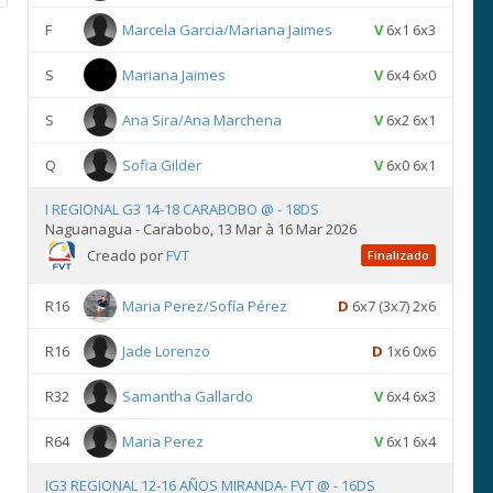
F
Marcela Garcia/Mariana Jaimes
V
6x1 6x3
S
Mariana Jaimes
V
6x4 6x0
S
Ana Sira/Ana Marchena
V
6x2 6x1
Q
Sofia Gilder
V
6x0 6x1
I REGIONAL G3 14-18 CARABOBO @ - 18DS
Naguanagua - Carabobo, 13 Mar à 16 Mar 2026
Creado por
FVT
Finalizado
R16
Maria Perez/Sofía Pérez
D
6x7 (3x7) 2x6
R16
Jade Lorenzo
D
1x6 0x6
R32
Samantha Gallardo
V
6x4 6x3
R64
Maria Perez
V
6x1 6x4
IG3 REGIONAL 12-16 AÑOS MIRANDA- FVT @ - 16DS