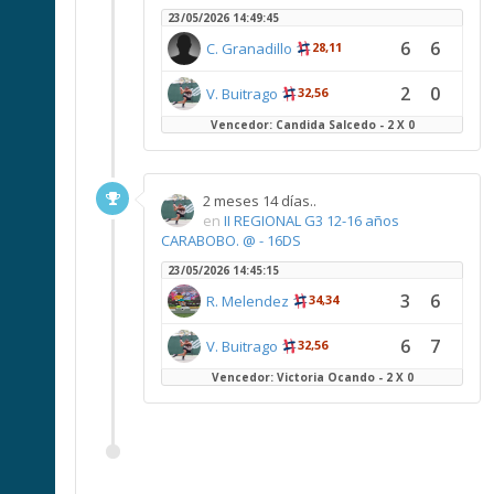
23/05/2026 14:49:45
6
6
C. Granadillo
28,11
2
0
V. Buitrago
32,56
Vencedor: Candida Salcedo - 2 X 0
2 meses 14 días..
en
II REGIONAL G3 12-16 años
CARABOBO. @ - 16DS
23/05/2026 14:45:15
3
6
R. Melendez
34,34
6
7
V. Buitrago
32,56
Vencedor: Victoria Ocando - 2 X 0