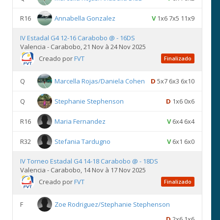
R16
Annabella Gonzalez
V
1x6 7x5 11x9
IV Estadal G4 12-16 Carabobo @ - 16DS
Valencia - Carabobo, 21 Nov à 24 Nov 2025
Creado por
FVT
Finalizado
Q
Marcella Rojas/Daniela Cohen
D
5x7 6x3 6x10
Q
Stephanie Stephenson
D
1x6 0x6
R16
Maria Fernandez
V
6x4 6x4
R32
Stefania Tardugno
V
6x1 6x0
IV Torneo Estadal G4 14-18 Carabobo @ - 18DS
Valencia - Carabobo, 14 Nov à 17 Nov 2025
Creado por
FVT
Finalizado
F
Zoe Rodriguez/Stephanie Stephenson
D
2x6 1x6