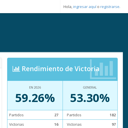
Hola,
ingresar aquí
o
registrarse
.
Rendimiento de Victoria
EN 2026
GENERAL
59.26%
53.30%
Partidos
27
Partidos
182
Victorias
16
Victorias
97