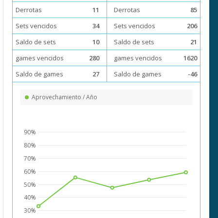
Derrotas
11
Derrotas
85
Sets vencidos
34
Sets vencidos
206
Saldo de sets
10
Saldo de sets
21
games vencidos
280
games vencidos
1620
Saldo de games
27
Saldo de games
-46
Aprovechamiento / Año
90%
80%
70%
60%
50%
40%
30%