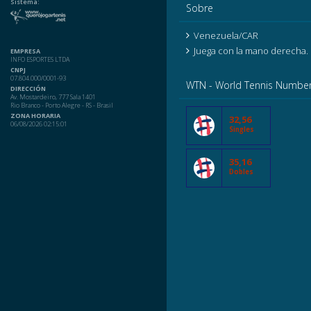
Sistema:
Sobre
Venezuela/CAR
Juega con la mano derecha.
EMPRESA
INFO ESPORTES LTDA
CNPJ
07.804.000/0001-93
WTN - World Tennis Numbe
DIRECCIÓN
Av. Mostardeiro, 777 Sala 1401
Rio Branco - Porto Alegre - RS - Brasil
ZONA HORARIA
32,56
06/08/2026 02:15:01
Singles
35,16
Dobles