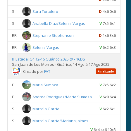
S
Sara Tortolero
D
4x6 0x6
S
Anabella Diaz/Selenis Vargas
V
7x5 6x1
RR
Stephanie Stephenson
D
1x6 3x6
RR
Selenis Vargas
V
6x2 6x3
III Estadal G4 12-16 Guárico 2025 @ - 16DS
San Juan de Los Morros - Guárico, 14 Ago à 17 Ago 2025
Creado por
FVT
Finalizado
F
Maria Sumoza
V
7x5 6x2
F
Andrea Rodriguez/Maria Sumoza
V
6x0 6x4
S
Marcela Garcia
V
6x2 6x1
S
Marcela Garcia/Mariana Jaimes
V
6x4 4x6 10x3