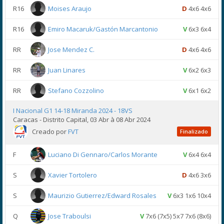
R16
Moises Araujo
D
4x6 4x6
R16
Emiro Macaruk/Gastón Marcantonio
V
6x3 6x4
RR
Jose Mendez C.
D
4x6 4x6
RR
Juan Linares
V
6x2 6x3
RR
Stefano Cozzolino
V
6x1 6x2
I Nacional G1 14-18 Miranda 2024 - 18VS
Caracas - Distrito Capital, 03 Abr à 08 Abr 2024
Creado por
FVT
Finalizado
F
Luciano Di Gennaro/Carlos Morante
V
6x4 6x4
S
Xavier Tortolero
D
4x6 3x6
S
Maurizio Gutierrez/Edward Rosales
V
6x3 1x6 10x4
Q
Jose Traboulsi
V
7x6 (7x5) 5x7 7x6 (8x6)