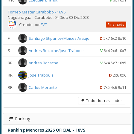
R16
Ezequiel Brandt
V
6x1 6x1
Torneo Master Carabobo - 16VS
Naguanagua - Carabobo, 04 Dic à 08 Dic 2023
Creado por
FVT
Finalizado
F
Santiago Stipanov/Moises Araujo
D
5x7 6x2 8x10
S
Andres Bocache/Jose Traboulsi
V
6x4 2x6 10x7
RR
Andres Bocache
V
6x4 5x7 10x5
RR
Jose Traboulsi
D
2x6 0x6
RR
Carlos Morante
D
7x5 4x6 9x11
Todos los resultados
Ranking
Ranking Menores 2026 OFICIAL - 18VS