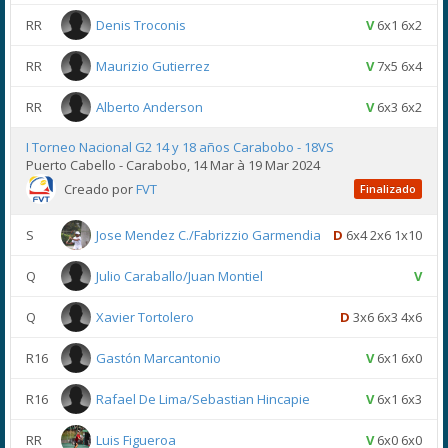
RR
Denis Troconis
V
6x1 6x2
RR
Maurizio Gutierrez
V
7x5 6x4
RR
Alberto Anderson
V
6x3 6x2
I Torneo Nacional G2 14 y 18 años Carabobo - 18VS
Puerto Cabello - Carabobo, 14 Mar à 19 Mar 2024
Creado por
FVT
Finalizado
S
Jose Mendez C./Fabrizzio Garmendia
D
6x4 2x6 1x10
Q
Julio Caraballo/Juan Montiel
V
Q
Xavier Tortolero
D
3x6 6x3 4x6
R16
Gastón Marcantonio
V
6x1 6x0
R16
Rafael De Lima/Sebastian Hincapie
V
6x1 6x3
RR
Luis Figueroa
V
6x0 6x0