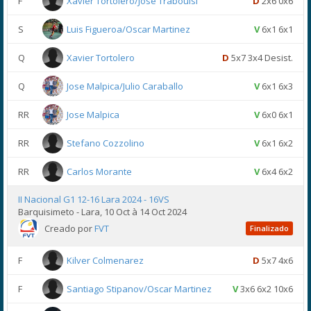
F
Xavier Tortolero/Jose Traboulsi
D
2x6 0x6
S
Luis Figueroa/Oscar Martinez
V
6x1 6x1
Q
Xavier Tortolero
D
5x7 3x4 Desist.
Q
Jose Malpica/Julio Caraballo
V
6x1 6x3
RR
Jose Malpica
V
6x0 6x1
RR
Stefano Cozzolino
V
6x1 6x2
RR
Carlos Morante
V
6x4 6x2
II Nacional G1 12-16 Lara 2024 - 16VS
Barquisimeto - Lara, 10 Oct à 14 Oct 2024
Creado por
FVT
Finalizado
F
Kilver Colmenarez
D
5x7 4x6
F
Santiago Stipanov/Oscar Martinez
V
3x6 6x2 10x6