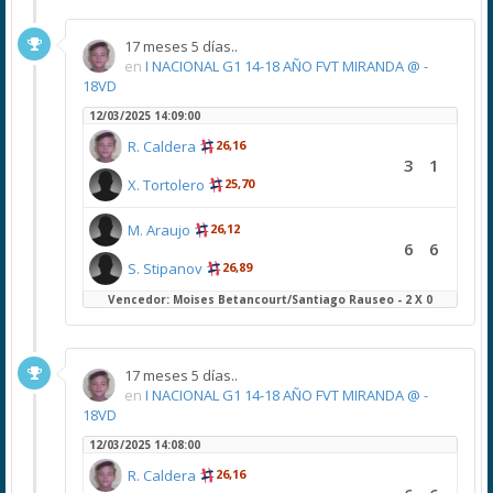
17 meses 5 días..
en
I NACIONAL G1 14-18 AÑO FVT MIRANDA @ -
18VD
12/03/2025 14:09:00
R. Caldera
26,16
3
1
X. Tortolero
25,70
M. Araujo
26,12
6
6
S. Stipanov
26,89
Vencedor: Moises Betancourt/Santiago Rauseo - 2 X 0
17 meses 5 días..
en
I NACIONAL G1 14-18 AÑO FVT MIRANDA @ -
18VD
12/03/2025 14:08:00
R. Caldera
26,16