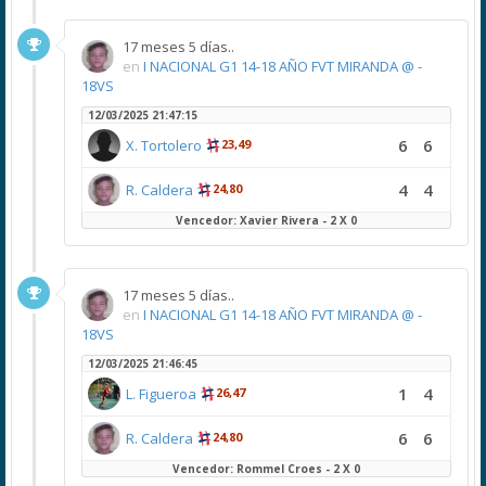
17 meses 5 días..
en
I NACIONAL G1 14-18 AÑO FVT MIRANDA @ -
18VS
12/03/2025 21:47:15
6
6
X. Tortolero
23,49
4
4
R. Caldera
24,80
Vencedor: Xavier Rivera - 2 X 0
17 meses 5 días..
en
I NACIONAL G1 14-18 AÑO FVT MIRANDA @ -
18VS
12/03/2025 21:46:45
1
4
L. Figueroa
26,47
6
6
R. Caldera
24,80
Vencedor: Rommel Croes - 2 X 0