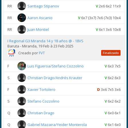
RR
Santiago Stipanov
V
2x6 6x2 11x9
RR
Aaron Ascanio
V
6x7 (3x7) 7x6 (7x3) 10x4
RR
Juan Montiel
V
6x1 3x6 10x8
I Regional G3 Miranda 14 y 18 años @ - 18VS
Baruta - Miranda, 19 Feb à 23 Feb 2025
Creado por
FVT
Finalizado
F
Luis Figueroa/Stefano Cozzolino
V
6x3 7x5
S
Christian Drago/Andrés Krauter
V
6x2 6x3
F
Xavier Tortolero
D
3x6 7x5 3x6
S
Stefano Cozzolino
V
6x2 6x2
Q
Christian Drago
V
6x0 6x1
Q
Gabriel Mazaira/Yeider Monterola
V
6x1 6x0