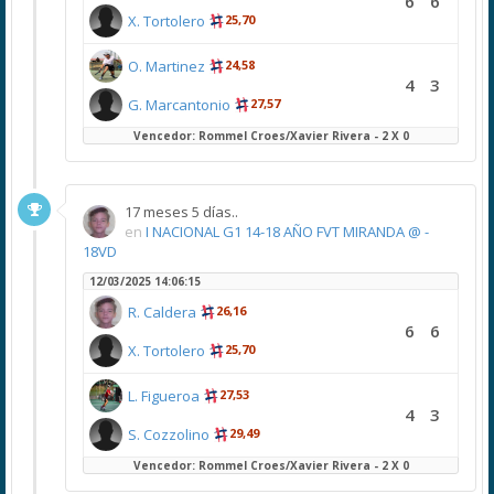
6
6
X. Tortolero
25,70
O. Martinez
24,58
4
3
G. Marcantonio
27,57
Vencedor: Rommel Croes/Xavier Rivera - 2 X 0
17 meses 5 días..
en
I NACIONAL G1 14-18 AÑO FVT MIRANDA @ -
18VD
12/03/2025 14:06:15
R. Caldera
26,16
6
6
X. Tortolero
25,70
L. Figueroa
27,53
4
3
S. Cozzolino
29,49
Vencedor: Rommel Croes/Xavier Rivera - 2 X 0