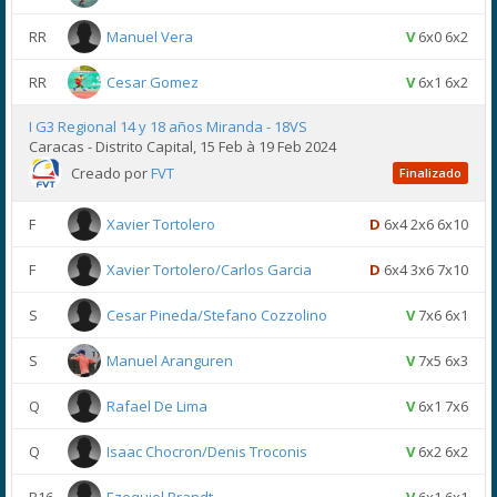
RR
Manuel Vera
V
6x0 6x2
RR
Cesar Gomez
V
6x1 6x2
I G3 Regional 14 y 18 años Miranda - 18VS
Caracas - Distrito Capital, 15 Feb à 19 Feb 2024
Creado por
FVT
Finalizado
F
Xavier Tortolero
D
6x4 2x6 6x10
F
Xavier Tortolero/Carlos Garcia
D
6x4 3x6 7x10
S
Cesar Pineda/Stefano Cozzolino
V
7x6 6x1
S
Manuel Aranguren
V
7x5 6x3
Q
Rafael De Lima
V
6x1 7x6
Q
Isaac Chocron/Denis Troconis
V
6x2 6x2