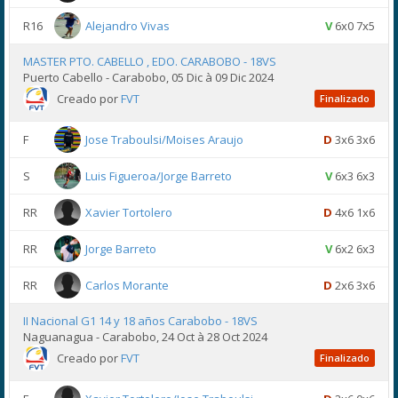
R16
Alejandro Vivas
V
6x0 7x5
MASTER PTO. CABELLO , EDO. CARABOBO - 18VS
Puerto Cabello - Carabobo, 05 Dic à 09 Dic 2024
Creado por
FVT
Finalizado
F
Jose Traboulsi/Moises Araujo
D
3x6 3x6
S
Luis Figueroa/Jorge Barreto
V
6x3 6x3
RR
Xavier Tortolero
D
4x6 1x6
RR
Jorge Barreto
V
6x2 6x3
RR
Carlos Morante
D
2x6 3x6
II Nacional G1 14 y 18 años Carabobo - 18VS
Naguanagua - Carabobo, 24 Oct à 28 Oct 2024
Creado por
FVT
Finalizado