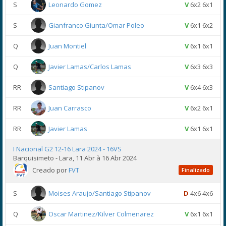
S
Leonardo Gomez
V
6x2 6x1
S
Gianfranco Giunta/Omar Poleo
V
6x1 6x2
Q
Juan Montiel
V
6x1 6x1
Q
Javier Lamas/Carlos Lamas
V
6x3 6x3
RR
Santiago Stipanov
V
6x4 6x3
RR
Juan Carrasco
V
6x2 6x1
RR
Javier Lamas
V
6x1 6x1
I Nacional G2 12-16 Lara 2024 - 16VS
Barquisimeto - Lara, 11 Abr à 16 Abr 2024
Creado por
FVT
Finalizado
S
Moises Araujo/Santiago Stipanov
D
4x6 4x6
Q
Oscar Martinez/Kilver Colmenarez
V
6x1 6x1