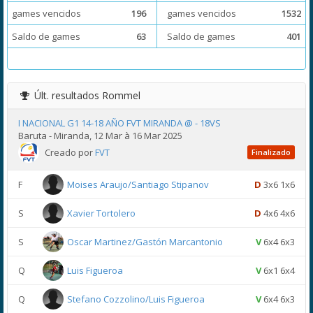
games vencidos
196
games vencidos
1532
Saldo de games
63
Saldo de games
401
Últ. resultados
Rommel
I NACIONAL G1 14-18 AÑO FVT MIRANDA @ - 18VS
Baruta - Miranda, 12 Mar à 16 Mar 2025
Creado por
FVT
Finalizado
F
Moises Araujo/Santiago Stipanov
D
3x6 1x6
S
Xavier Tortolero
D
4x6 4x6
S
Oscar Martinez/Gastón Marcantonio
V
6x4 6x3
Q
Luis Figueroa
V
6x1 6x4
Q
Stefano Cozzolino/Luis Figueroa
V
6x4 6x3