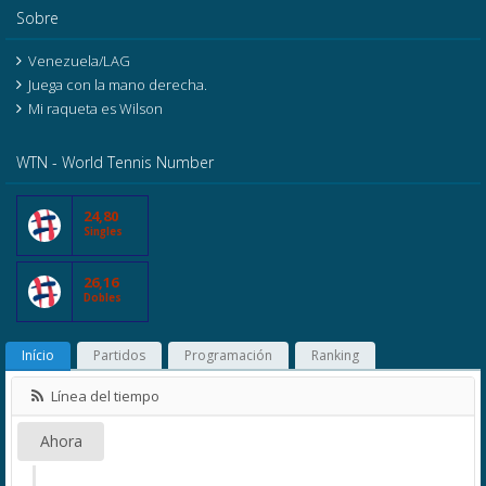
Sobre
Venezuela/LAG
Juega con la mano derecha.
Mi raqueta es Wilson
WTN - World Tennis Number
24,80
Singles
26,16
Dobles
Início
Partidos
Programación
Ranking
Línea del tiempo
Ahora