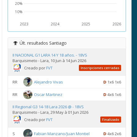
20%
10%
2023
2024
2025
2026
Últ. resultados
Santiago
II NACIONAL G1 LARA 14 Y 18 años. - 18VS
Barquisimeto - Lara, 10 Jun à 14 Jun 2026
Creado por
FVT
Inscripciones cerradas
RR
Alejandro Vivas
D
1x6 1x6
RR
Oscar Martinez
D
4x6 1x6
II Regional G3 14-18 Lara 2026 @ - 18VS
Barquisimeto - Lara, 29 May à 01 Jun 2026
Creado por
FVT
Finalizado
S
Fabian Manzano/Juan Montiel
D
4x6 2x6