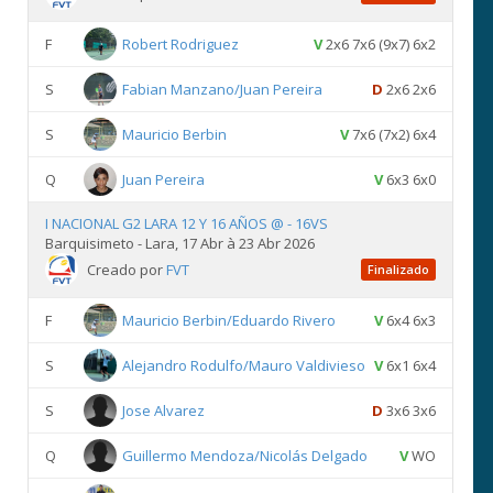
F
Robert Rodriguez
V
2x6 7x6 (9x7) 6x2
S
Fabian Manzano/Juan Pereira
D
2x6 2x6
S
Mauricio Berbin
V
7x6 (7x2) 6x4
Q
Juan Pereira
V
6x3 6x0
I NACIONAL G2 LARA 12 Y 16 AÑOS @ - 16VS
Barquisimeto - Lara, 17 Abr à 23 Abr 2026
Creado por
FVT
Finalizado
F
Mauricio Berbin/Eduardo Rivero
V
6x4 6x3
S
Alejandro Rodulfo/Mauro Valdivieso
V
6x1 6x4
S
Jose Alvarez
D
3x6 3x6
Q
Guillermo Mendoza/Nicolás Delgado
V
WO