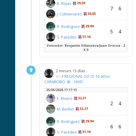
B. Rojas
29,39
7
6
J. Colmenares
30,03
R. Rodriguez
29,94
5
4
S. Paredes
31,16
Vencedor: Benjamin Villanueva/Juan Orocua - 2
X 0
2 meses 13 días..
en
II REGIONAL G3 12-16 años
CARABOBO. @ - 16VD
25/05/2026 17:17:15
E. Rivero
32,31
2
4
M. Berbin
32,27
R. Rodriguez
29,94
6
6
S. Paredes
31,16