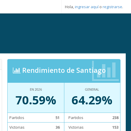
Hola,
ingresar aquí
o
registrarse
.
Rendimiento de Santiago
EN 2026
GENERAL
70.59%
64.29%
Partidos
51
Partidos
238
Victorias
36
Victorias
153