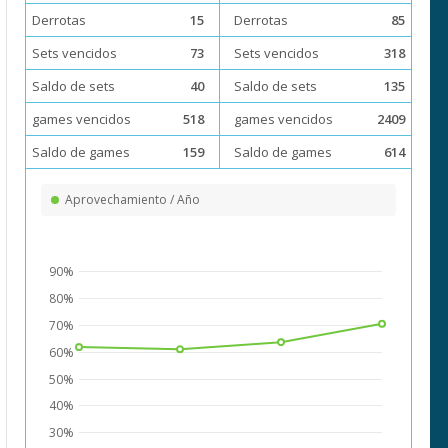
Derrotas
15
Derrotas
85
Sets vencidos
73
Sets vencidos
318
Saldo de sets
40
Saldo de sets
135
games vencidos
518
games vencidos
2409
Saldo de games
159
Saldo de games
614
Aprovechamiento / Año
90%
80%
70%
60%
50%
40%
30%