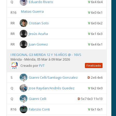
Q
Eduardo Rivero
V
6x4 6x4
Matias Guerra
R16
V
6x0 6x1
RR
Cristian Soto
V
6x0 6x2
RR
Jesús Acuña
V
6x1 6x3
RR
Juan Gomez
V
6x4 6x1
I REGIONAL G3 MERIDA 12 Y 16 AÑOS @ - 16VS
Mérida - Mérida, 05 Mar à 09 Mar 2026
Creado por
FVT
Finalizado
S
Gianni Celli/Santiago Gonzalez
D
2x6 4x6
Q
Jose Raydan/Andrés Guedez
V
6x2 6x0
Q
Gianni Celli
D
5x7 6x3 11x13
R16
Fabrizio Conti
V
6x1 6x1