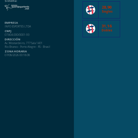
Sistema:
28,90
Singles
EMPRESA
31,16
INFO ESPORTES LTDA
Dobles
CNPJ
07.804.000/0001-93
DIRECCIÓN
Av. Mostardeiro, 777 Sala 1401
Rio Branco - Porto Alegre - RS - Brasil
ZONA HORARIA
07/08/2026 00:18:08