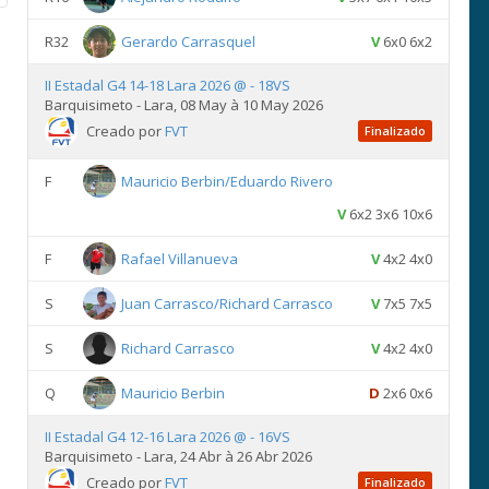
R32
Gerardo Carrasquel
V
6x0 6x2
II Estadal G4 14-18 Lara 2026 @ - 18VS
Barquisimeto - Lara, 08 May à 10 May 2026
Creado por
FVT
Finalizado
F
Mauricio Berbin/Eduardo Rivero
V
6x2 3x6 10x6
F
Rafael Villanueva
V
4x2 4x0
S
Juan Carrasco/Richard Carrasco
V
7x5 7x5
S
Richard Carrasco
V
4x2 4x0
Q
Mauricio Berbin
D
2x6 0x6
II Estadal G4 12-16 Lara 2026 @ - 16VS
Barquisimeto - Lara, 24 Abr à 26 Abr 2026
Creado por
FVT
Finalizado