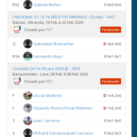
R32
Gabriel Nuñez
V
6x0 6x0
I NACIONAL G1 12-16 AÑOS FVT MIRANDA - (Qualy) - 16VS
Baruta - Miranda, 19 Feb à 22 Feb 2026
Creado por
FVT
Finalizado
Q
Sebastian Breisacher
D
4x6 4x6
R16
Leonardo Mayz
V
6x1 6x1
I Estadal G4 14-18 Lara 2026 @ - 18VS
Barquisimeto - Lara, 06 Feb à 08 Feb 2026
Creado por
FVT
Finalizado
F
Oscar Martinez
D
1x6 2x6
F
Eduardo Rivero/Oscar Martinez
D
1x6 3x6
S
Juan Carrasco
V
6x1 6x0
S
Richard Carrasco/Juan Carrasco
V
6x2 6x3