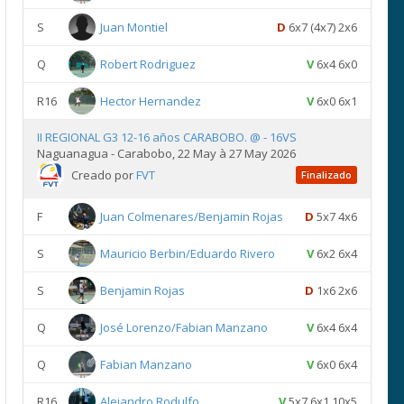
S
Juan Montiel
D
6x7 (4x7) 2x6
Q
Robert Rodriguez
V
6x4 6x0
R16
Hector Hernandez
V
6x0 6x1
II REGIONAL G3 12-16 años CARABOBO. @ - 16VS
Naguanagua - Carabobo, 22 May à 27 May 2026
Creado por
FVT
Finalizado
F
Juan Colmenares/Benjamin Rojas
D
5x7 4x6
S
Mauricio Berbin/Eduardo Rivero
V
6x2 6x4
S
Benjamin Rojas
D
1x6 2x6
Q
José Lorenzo/Fabian Manzano
V
6x4 6x4
Q
Fabian Manzano
V
6x0 6x4
R16
Alejandro Rodulfo
V
5x7 6x1 10x5