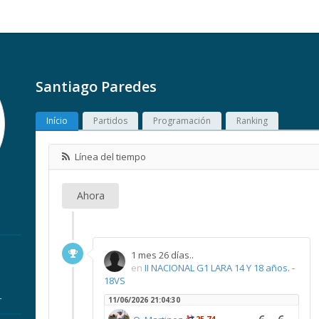
Santiago Paredes
Início
Partidos
Programación
Ranking
Línea del tiempo
Ahora
1 mes 26 días..
en
II NACIONAL G1 LARA 14 Y 18 años. -
18VS
r
11/06/2026 21:04:30
25,74