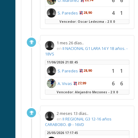
6
6
O. Martinez
4
1
S. Paredes
28,90
Vencedor: Oscar Ledezma - 2 X 0
1 mes 26 días..
en
II NACIONAL G1 LARA 14 Y 18 años. -
18VS
11/06/2026 21:03:45
1
1
S. Paredes
28,90
6
6
A. Vivas
27,99
Vencedor: Alejandro Mezones - 2 X 0
2 meses 13 días..
en
II REGIONAL G3 12-16 años
CARABOBO. @ - 16VD
25/05/2026 17:17:45