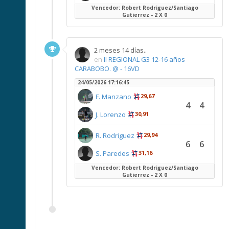
Vencedor: Robert Rodriguez/Santiago
Gutierrez - 2 X 0
2 meses 14 días..
en
II REGIONAL G3 12-16 años
CARABOBO. @ - 16VD
24/05/2026 17:16:45
F. Manzano
29,67
4
4
J. Lorenzo
30,91
R. Rodriguez
29,94
6
6
S. Paredes
31,16
Vencedor: Robert Rodriguez/Santiago
Gutierrez - 2 X 0