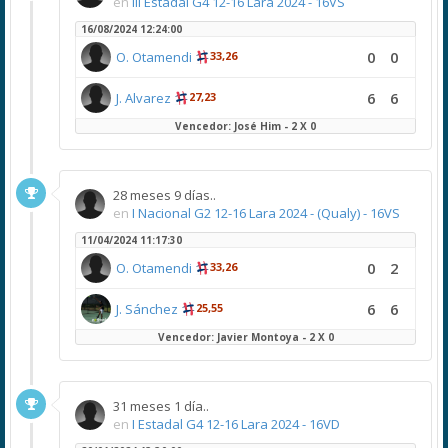
en
III Estadal G4 12-16 Lara 2024 - 16VS
16/08/2024 12:24:00
0
0
O. Otamendi
33,26
6
6
J. Alvarez
27,23
Vencedor: José Him - 2 X 0
28 meses 9 días..
en
I Nacional G2 12-16 Lara 2024 - (Qualy) - 16VS
11/04/2024 11:17:30
0
2
O. Otamendi
33,26
6
6
J. Sánchez
25,55
Vencedor: Javier Montoya - 2 X 0
31 meses 1 día..
en
I Estadal G4 12-16 Lara 2024 - 16VD