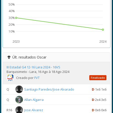
50%
40%
30%
20%
10%
2023
2024
Últ. resultados
Oscar
III Estadal G4 12-16 Lara 2024 - 16VS
Barquisimeto - Lara, 16 Ago à 18 Ago 2024
Creado por
FVT
Finalizado
Q
Santiago Paredes/Jose Alvarado
D
1x6 1x6
Q
Allan Algarra
D
2x4 3x5
R16
Jose Alvarez
D
0x6 0x6