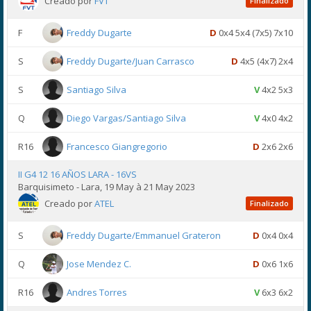
Creado por
FVT
Finalizado
F
Freddy Dugarte
D
0x4 5x4 (7x5) 7x10
S
Freddy Dugarte/Juan Carrasco
D
4x5 (4x7) 2x4
S
Santiago Silva
V
4x2 5x3
Q
Diego Vargas/Santiago Silva
V
4x0 4x2
R16
Francesco Giangregorio
D
2x6 2x6
II G4 12 16 AÑOS LARA - 16VS
Barquisimeto - Lara, 19 May à 21 May 2023
Creado por
ATEL
Finalizado
S
Freddy Dugarte/Emmanuel Grateron
D
0x4 0x4
Q
Jose Mendez C.
D
0x6 1x6
R16
Andres Torres
V
6x3 6x2