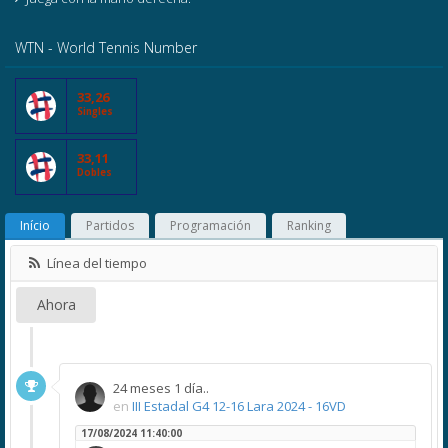
WTN - World Tennis Number
33,26
Singles
33,11
Dobles
Início
Partidos
Programación
Ranking
Línea del tiempo
Ahora
24 meses 1 día..
en
III Estadal G4 12-16 Lara 2024 - 16VD
17/08/2024 11:40:00