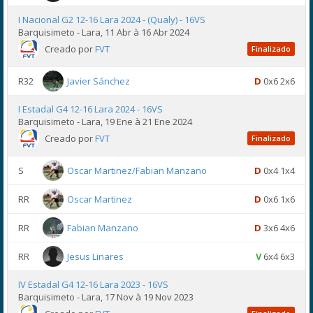
I Nacional G2 12-16 Lara 2024 - (Qualy) - 16VS
Barquisimeto - Lara, 11 Abr à 16 Abr 2024
Creado por
FVT
Finalizado
R32
Javier Sánchez
D
0x6 2x6
I Estadal G4 12-16 Lara 2024 - 16VS
Barquisimeto - Lara, 19 Ene à 21 Ene 2024
Creado por
FVT
Finalizado
S
Oscar Martinez/Fabian Manzano
D
0x4 1x4
RR
Oscar Martinez
D
0x6 1x6
RR
Fabian Manzano
D
3x6 4x6
RR
Jesus Linares
V
6x4 6x3
IV Estadal G4 12-16 Lara 2023 - 16VS
Barquisimeto - Lara, 17 Nov à 19 Nov 2023