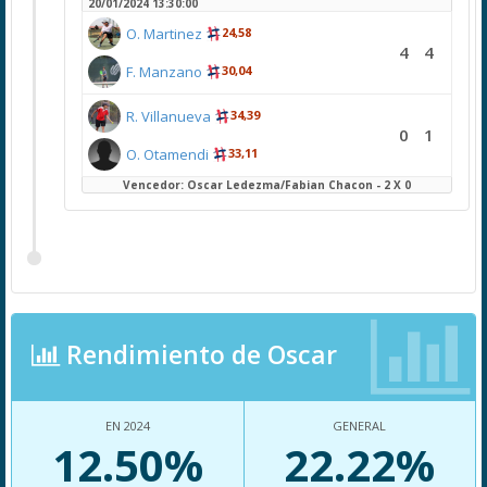
20/01/2024 13:30:00
O. Martinez
24,58
4
4
F. Manzano
30,04
R. Villanueva
34,39
0
1
O. Otamendi
33,11
Vencedor: Oscar Ledezma/Fabian Chacon - 2 X 0
Rendimiento de Oscar
EN 2024
GENERAL
12.50%
22.22%