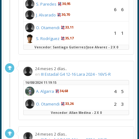
S. Paredes
30,95
6
6
J. Alvarado
30,70
O. Otamendi
33,11
1
1
S. Rodríguez
35,17
Vencedor: Santiago Gutierrez/Jose Alvarez - 2 X 0
24 meses 2 días..
en
III Estadal G4 12-16 Lara 2024 - 16VS-R
16/08/2024 11:19:15
4
5
A. Algarra
34,68
2
3
O. Otamendi
33,26
Vencedor: Allan Medina - 2 X 0
24 meses 2 días..