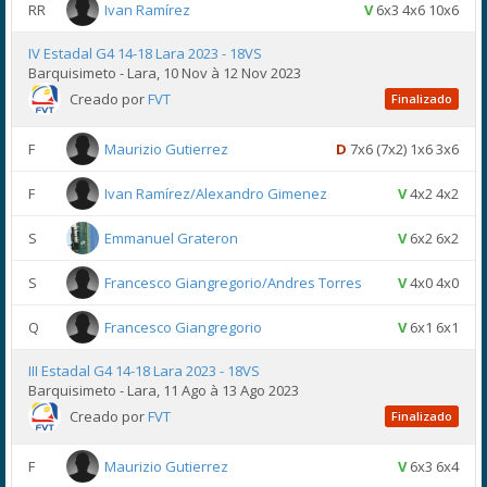
RR
Ivan Ramírez
V
6x3 4x6 10x6
IV Estadal G4 14-18 Lara 2023 - 18VS
Barquisimeto - Lara, 10 Nov à 12 Nov 2023
Creado por
FVT
Finalizado
F
Maurizio Gutierrez
D
7x6 (7x2) 1x6 3x6
F
Ivan Ramírez/Alexandro Gimenez
V
4x2 4x2
S
Emmanuel Grateron
V
6x2 6x2
S
Francesco Giangregorio/Andres Torres
V
4x0 4x0
Q
Francesco Giangregorio
V
6x1 6x1
III Estadal G4 14-18 Lara 2023 - 18VS
Barquisimeto - Lara, 11 Ago à 13 Ago 2023
Creado por
FVT
Finalizado
F
Maurizio Gutierrez
V
6x3 6x4