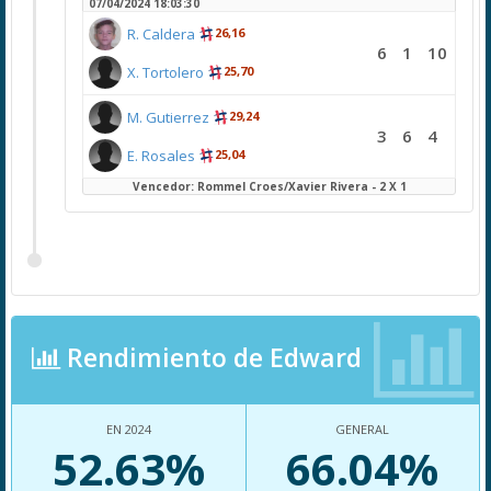
07/04/2024 18:03:30
R. Caldera
26,16
6
1
10
X. Tortolero
25,70
M. Gutierrez
29,24
3
6
4
E. Rosales
25,04
Vencedor: Rommel Croes/Xavier Rivera - 2 X 1
Rendimiento de Edward
EN 2024
GENERAL
52.63%
66.04%