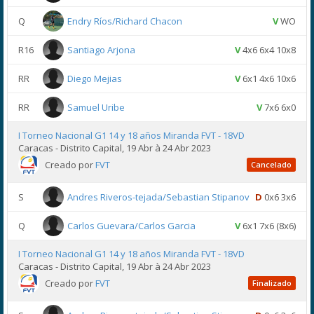
Q
Endry Ríos/Richard Chacon
V
WO
R16
Santiago Arjona
V
4x6 6x4 10x8
RR
Diego Mejias
V
6x1 4x6 10x6
RR
Samuel Uribe
V
7x6 6x0
I Torneo Nacional G1 14 y 18 años Miranda FVT - 18VD
Caracas - Distrito Capital, 19 Abr à 24 Abr 2023
Creado por
FVT
Cancelado
S
Andres Riveros-tejada/Sebastian Stipanov
D
0x6 3x6
Q
Carlos Guevara/Carlos Garcia
V
6x1 7x6 (8x6)
I Torneo Nacional G1 14 y 18 años Miranda FVT - 18VD
Caracas - Distrito Capital, 19 Abr à 24 Abr 2023
Creado por
FVT
Finalizado