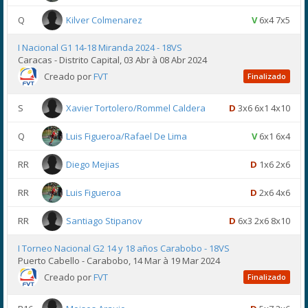
Q
Kilver Colmenarez
V
6x4 7x5
I Nacional G1 14-18 Miranda 2024 - 18VS
Caracas - Distrito Capital, 03 Abr à 08 Abr 2024
Creado por
FVT
Finalizado
S
Xavier Tortolero/Rommel Caldera
D
3x6 6x1 4x10
Q
Luis Figueroa/Rafael De Lima
V
6x1 6x4
RR
Diego Mejias
D
1x6 2x6
RR
Luis Figueroa
D
2x6 4x6
RR
Santiago Stipanov
D
6x3 2x6 8x10
I Torneo Nacional G2 14 y 18 años Carabobo - 18VS
Puerto Cabello - Carabobo, 14 Mar à 19 Mar 2024
Creado por
FVT
Finalizado