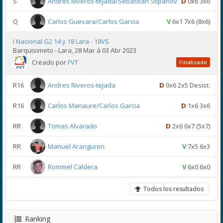
S
Andres Riveros-tejada/Sebastian Stipanov
D
0x6 3x6
Q
Carlos Guevara/Carlos Garcia
V
6x1 7x6 (8x6)
I Nacional G2 14 y 18 Lara - 18VS
Barquisimeto - Lara, 28 Mar à 03 Abr 2023
Creado por
FVT
Finalizado
R16
Andres Riveros-tejada
D
0x6 2x5 Desist.
R16
Carlos Manaure/Carlos Garcia
D
1x6 3x6
RR
Tomas Alvarado
D
2x6 6x7 (5x7)
RR
Manuel Aranguren
V
7x5 6x3
RR
Rommel Caldera
V
6x0 6x0
Todos los resultados
Ranking