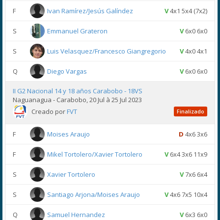
F
Ivan Ramírez/Jesús Galíndez
V
4x1 5x4 (7x2)
S
Emmanuel Grateron
V
6x0 6x0
S
Luis Velasquez/Francesco Giangregorio
V
4x0 4x1
Q
Diego Vargas
V
6x0 6x0
II G2 Nacional 14 y 18 años Carabobo - 18VS
Naguanagua - Carabobo, 20 Jul à 25 Jul 2023
Creado por
FVT
Finalizado
F
Moises Araujo
D
4x6 3x6
F
Mikel Tortolero/Xavier Tortolero
V
6x4 3x6 11x9
S
Xavier Tortolero
V
7x6 6x4
S
Santiago Arjona/Moises Araujo
V
4x6 7x5 10x4
Q
Samuel Hernandez
V
6x3 6x0