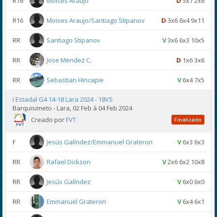
R16
Moises Araujo
D
5x7 2x6
R16
Moises Araujo/Santiago Stipanov
D
3x6 6x4 9x11
RR
Santiago Stipanov
V
3x6 6x3 10x5
RR
Jose Mendez C.
D
1x6 3x6
RR
Sebastian Hincapie
V
6x4 7x5
I Estadal G4 14-18 Lara 2024 - 18VS
Barquisimeto - Lara, 02 Feb à 04 Feb 2024
Creado por
FVT
Finalizado
F
Jesús Galíndez/Emmanuel Grateron
V
6x3 6x3
RR
Rafael Dickson
V
2x6 6x2 10x8
RR
Jesús Galíndez
V
6x0 6x0
RR
Emmanuel Grateron
V
6x4 6x1