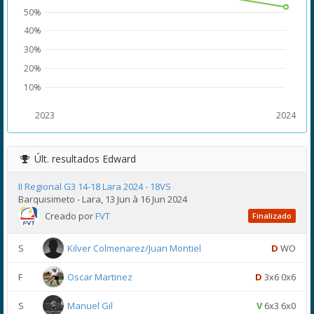
50%
40%
30%
20%
10%
2023
2024
Últ. resultados
Edward
II Regional G3 14-18 Lara 2024 - 18VS
Barquisimeto - Lara, 13 Jun à 16 Jun 2024
Creado por
FVT
Finalizado
S
Kilver Colmenarez/Juan Montiel
D
WO
F
Oscar Martinez
D
3x6 0x6
S
Manuel Gil
V
6x3 6x0