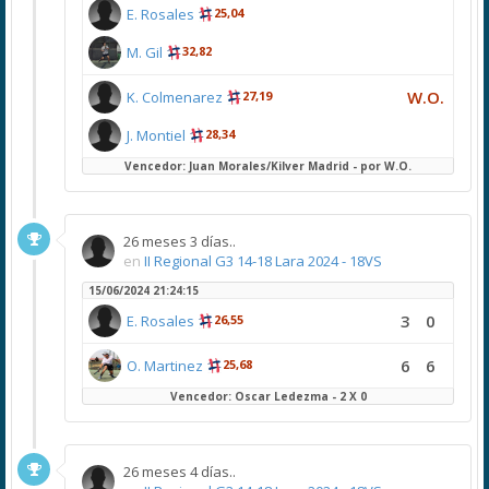
E. Rosales
25,04
M. Gil
32,82
W.O.
K. Colmenarez
27,19
J. Montiel
28,34
Vencedor: Juan Morales/Kilver Madrid - por W.O.
26 meses 3 días..
en
II Regional G3 14-18 Lara 2024 - 18VS
15/06/2024 21:24:15
3
0
E. Rosales
26,55
6
6
O. Martinez
25,68
Vencedor: Oscar Ledezma - 2 X 0
26 meses 4 días..