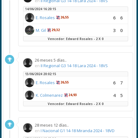
en
II Regional G3 14-18 Lara 2024 - 18VS
14/06/2024 16:20:15
6
6
E. Rosales
26,55
3
0
M. Gil
29,32
Vencedor: Edward Rosales - 2 X 0
26 meses 5 días..
en
II Regional G3 14-18 Lara 2024 - 18VS
13/06/2024 20:02:15
6
7
E. Rosales
26,55
4
5
K. Colmenarez
24,93
Vencedor: Edward Rosales - 2 X 0
28 meses 12 días..
en
I Nacional G1 14-18 Miranda 2024 - 18VD