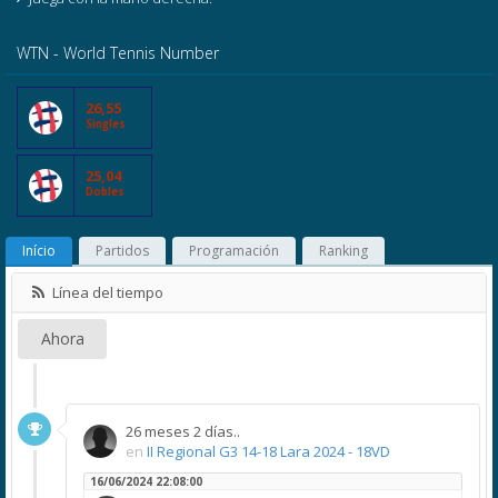
WTN - World Tennis Number
26,55
Singles
25,04
Dobles
Início
Partidos
Programación
Ranking
Línea del tiempo
Ahora
26 meses 2 días..
en
II Regional G3 14-18 Lara 2024 - 18VD
16/06/2024 22:08:00