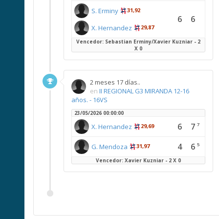
S. Erminy
31,92
6
6
X. Hernandez
29,87
Vencedor: Sebastian Erminy/Xavier Kuzniar - 2
X 0
2 meses 17 días..
en
II REGIONAL G3 MIRANDA 12-16
años. - 16VS
23/05/2026 00:00:00
6
7
7
X. Hernandez
29,69
4
6
5
G. Mendoza
31,97
Vencedor: Xavier Kuzniar - 2 X 0