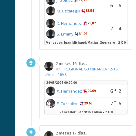
J. Gomez
6
6
M. Uzcategui
33,54
X. Hernandez
29,87
2
4
S. Erminy
31,92
Vencedor: Juan Michaud/Matias Guerrero - 2 X 0
2 meses 16 días..
en
II REGIONAL G3 MIRANDA 12-16
años. - 16VS
24/05/2026 00:00:00
6
2
4
X. Hernandez
29,69
7
6
7
F. Cozzolino
29,65
Vencedor: Fabrizio Colina - 2 X 0
2 meses 17 días..