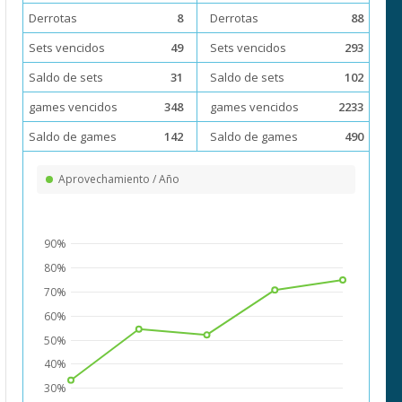
Derrotas
8
Derrotas
88
Sets vencidos
49
Sets vencidos
293
Saldo de sets
31
Saldo de sets
102
games vencidos
348
games vencidos
2233
Saldo de games
142
Saldo de games
490
Aprovechamiento / Año
90%
80%
70%
60%
50%
40%
30%