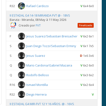
R32
Rafael Cardozo
V
6x4 6x0
II ESTADAL G4 14-18 MIRANDA FVT @ - 18VS
Baruta - Miranda, 08 May à 11 May 2026
Creado por
FVT
Finalizado
F
Jesus Suarez/Sebastian Breisacher
V
6x2 6x1
S
Juan Diego Tozzi/Sebastian Erminy
V
6x1 7x5
S
Jesus Suarez
D
1x6 3x6
Q
Mario Cardona/Gabriel Mazaira
V
6x2 6x0
Q
Rodolfo Belloso
V
6x3 6x2
R16
Ismael Montilla
V
6x2 6x4
R32
Diego Herrera
V
II ESTADAL G4 MIR-FVT 12 Y 16 AÑOS. @ - 16VS