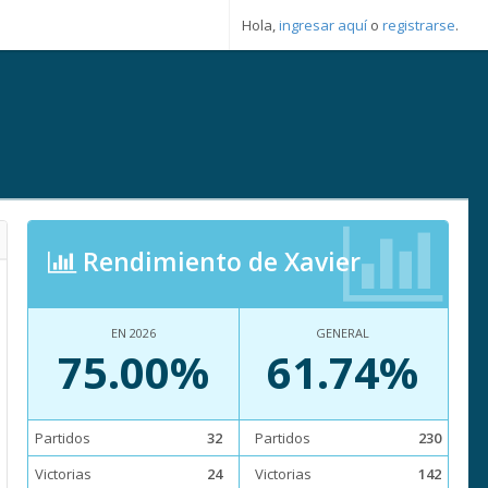
Hola,
ingresar aquí
o
registrarse
.
Rendimiento de Xavier
EN 2026
GENERAL
75.00%
61.74%
Partidos
32
Partidos
230
Victorias
24
Victorias
142