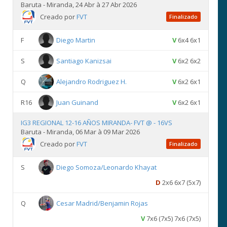
Baruta - Miranda, 24 Abr à 27 Abr 2026
Creado por
FVT
Finalizado
F
Diego Martin
V
6x4 6x1
S
Santiago Kanizsai
V
6x2 6x2
Q
Alejandro Rodriguez H.
V
6x2 6x1
R16
Juan Guinand
V
6x2 6x1
IG3 REGIONAL 12-16 AÑOS MIRANDA- FVT @ - 16VS
Baruta - Miranda, 06 Mar à 09 Mar 2026
Creado por
FVT
Finalizado
S
Diego Somoza/Leonardo Khayat
D
2x6 6x7 (5x7)
Q
Cesar Madrid/Benjamin Rojas
V
7x6 (7x5) 7x6 (7x5)