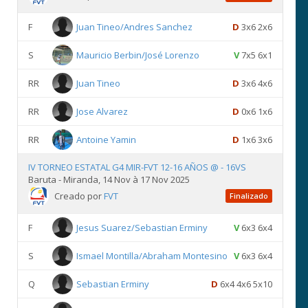
F
Juan Tineo/Andres Sanchez
D
3x6 2x6
S
Mauricio Berbin/José Lorenzo
V
7x5 6x1
RR
Juan Tineo
D
3x6 4x6
RR
Jose Alvarez
D
0x6 1x6
RR
Antoine Yamin
D
1x6 3x6
IV TORNEO ESTATAL G4 MIR-FVT 12-16 AÑOS @ - 16VS
Baruta - Miranda, 14 Nov à 17 Nov 2025
Creado por
FVT
Finalizado
F
Jesus Suarez/Sebastian Erminy
V
6x3 6x4
S
Ismael Montilla/Abraham Montesino
V
6x3 6x4
Q
Sebastian Erminy
D
6x4 4x6 5x10