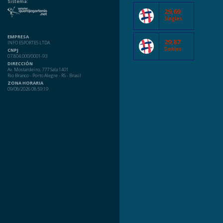
Sistema:
29,69
Singles
EMPRESA
29,87
INFO ESPORTES LTDA
Dobles
CNPJ
07.804.000/0001-93
DIRECCIÓN
Av. Mostardeiro, 777 Sala 1401
Rio Branco - Porto Alegre - RS - Brasil
ZONA HORARIA
09/08/2026 08:59:19