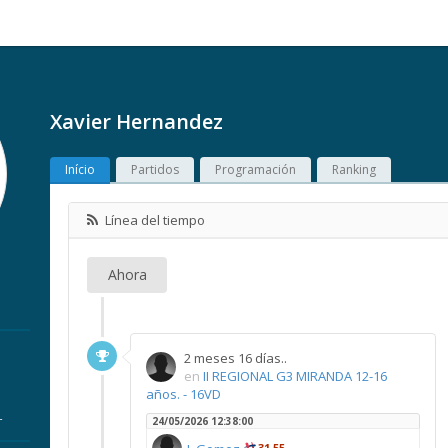
Xavier Hernandez
Início
Partidos
Programación
Ranking
Línea del tiempo
Ahora
2 meses 16 días..
en
II REGIONAL G3 MIRANDA 12-16
años. - 16VD
r
24/05/2026 12:38:00
31,55