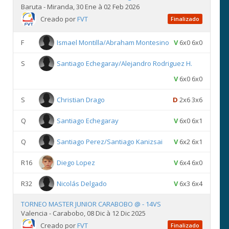
Baruta - Miranda, 30 Ene à 02 Feb 2026
Creado por
FVT
Finalizado
F
Ismael Montilla/Abraham Montesino
V
6x0 6x0
S
Santiago Echegaray/Alejandro Rodriguez H.
V
6x0 6x0
S
Christian Drago
D
2x6 3x6
Q
Santiago Echegaray
V
6x0 6x1
Q
Santiago Perez/Santiago Kanizsai
V
6x2 6x1
R16
Diego Lopez
V
6x4 6x0
R32
Nicolás Delgado
V
6x3 6x4
TORNEO MASTER JUNIOR CARABOBO @ - 14VS
Valencia - Carabobo, 08 Dic à 12 Dic 2025
Creado por
FVT
Finalizado