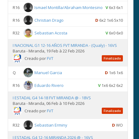
R16
Ismael Montilla/Abraham Montesino
V
6x3 6x1
R16
Christian Drago
D
6x2 1x6 5x10
R32
Sebastian Acosta
V
6x0 6x0
I NACIONAL G1 12-16 AÑOS FVT MIRANDA - (Qualy) - 16VS
Baruta - Miranda, 19 Feb à 22 Feb 2026
Creado por
FVT
Finalizado
Q
Manuel Garcia
D
1x6 1x6
R16
Eduardo Rivero
V
1x6 6x2 6x2
I ESTADAL G4 14-18 FVT MIRANDA @ - 18VS
Baruta - Miranda, 06 Feb à 10 Feb 2026
Creado por
FVT
Finalizado
R32
Sebastian Erminy
D
WO
I ESTADAL G4 12-16 MIRANDA 2026 @ - 16VS