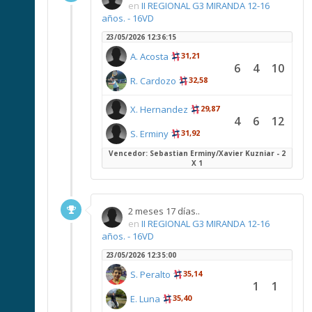
en
II REGIONAL G3 MIRANDA 12-16
años. - 16VD
23/05/2026 12:36:15
A. Acosta
31,21
6
4
10
R. Cardozo
32,58
X. Hernandez
29,87
4
6
12
S. Erminy
31,92
Vencedor: Sebastian Erminy/Xavier Kuzniar - 2
X 1
2 meses 17 días..
en
II REGIONAL G3 MIRANDA 12-16
años. - 16VD
23/05/2026 12:35:00
S. Peralto
35,14
1
1
E. Luna
35,40