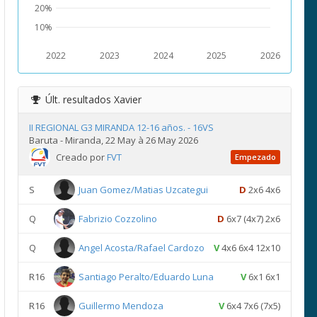
20%
10%
2022
2023
2024
2025
2026
Últ. resultados
Xavier
II REGIONAL G3 MIRANDA 12-16 años. - 16VS
Baruta - Miranda, 22 May à 26 May 2026
Creado por
FVT
Empezado
S
Juan Gomez/Matias Uzcategui
D
2x6 4x6
Q
Fabrizio Cozzolino
D
6x7 (4x7) 2x6
Q
Angel Acosta/Rafael Cardozo
V
4x6 6x4 12x10
R16
Santiago Peralto/Eduardo Luna
V
6x1 6x1
R16
Guillermo Mendoza
V
6x4 7x6 (7x5)