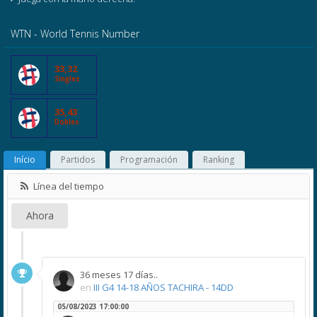
WTN - World Tennis Number
33,32
Singles
35,43
Dobles
Início
Partidos
Programación
Ranking
Línea del tiempo
Ahora
36 meses 17 días..
en
III G4 14-18 AÑOS TACHIRA - 14DD
05/08/2023 17:00:00