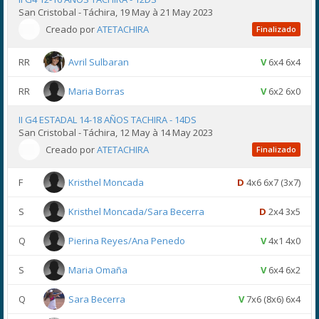
San Cristobal - Táchira, 19 May à 21 May 2023
Creado por
ATETACHIRA
Finalizado
RR
Avril Sulbaran
V
6x4 6x4
RR
Maria Borras
V
6x2 6x0
II G4 ESTADAL 14-18 AÑOS TACHIRA - 14DS
San Cristobal - Táchira, 12 May à 14 May 2023
Creado por
ATETACHIRA
Finalizado
F
Kristhel Moncada
D
4x6 6x7 (3x7)
S
Kristhel Moncada/Sara Becerra
D
2x4 3x5
Q
Pierina Reyes/Ana Penedo
V
4x1 4x0
S
Maria Omaña
V
6x4 6x2
Q
Sara Becerra
V
7x6 (8x6) 6x4