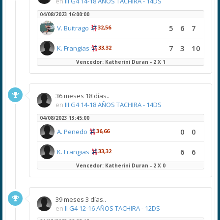
en
III G4 14-18 AÑOS TACHIRA - 14DS
04/08/2023 16:00:00
5
6
7
V. Buitrago
32,56
7
3
10
K. Frangias
33,32
Vencedor: Katherini Duran - 2 X 1
36 meses 18 días..
en
III G4 14-18 AÑOS TACHIRA - 14DS
04/08/2023 13:45:00
0
0
A. Penedo
36,66
6
6
K. Frangias
33,32
Vencedor: Katherini Duran - 2 X 0
39 meses 3 días..
en
II G4 12-16 AÑOS TACHIRA - 12DS