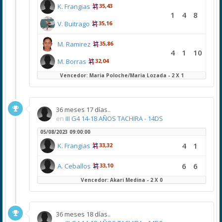
K. Frangias
35,43
1
4
8
V. Buitrago
35,16
M. Ramirez
35,86
4
1
10
M. Borras
32,04
Vencedor: Maria Poloche/Maria Lozada - 2 X 1
36 meses 17 días..
en
III G4 14-18 AÑOS TACHIRA - 14DS
05/08/2023 09:00:00
4
1
K. Frangias
33,32
6
6
A. Ceballos
33,10
Vencedor: Akari Medina - 2 X 0
36 meses 18 días..