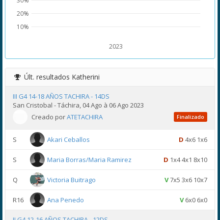
30%
20%
10%
2023
Últ. resultados
Katherini
III G4 14-18 AÑOS TACHIRA - 14DS
San Cristobal - Táchira, 04 Ago à 06 Ago 2023
Creado por
ATETACHIRA
Finalizado
S
Akari Ceballos
D
4x6 1x6
S
Maria Borras/Maria Ramirez
D
1x4 4x1 8x10
Q
Victoria Buitrago
V
7x5 3x6 10x7
R16
Ana Penedo
V
6x0 6x0
II G4 12-16 AÑOS TACHIRA - 12DS