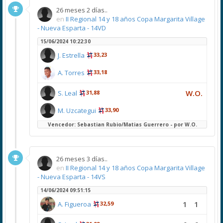
26 meses 2 días..
en
II Regional 14 y 18 años Copa Margarita Village
- Nueva Esparta - 14VD
15/06/2024 10:22:30
J. Estrella
33,23
A. Torres
33,18
W.O.
S. Leal
31,88
M. Uzcategui
33,90
Vencedor: Sebastian Rubio/Matias Guerrero - por W.O.
26 meses 3 días..
en
II Regional 14 y 18 años Copa Margarita Village
- Nueva Esparta - 14VS
14/06/2024 09:51:15
1
1
A. Figueroa
32,59