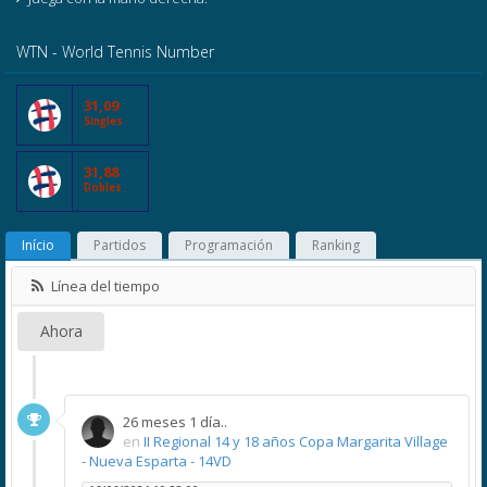
WTN - World Tennis Number
31,09
Singles
31,88
Dobles
Início
Partidos
Programación
Ranking
Línea del tiempo
Ahora
26 meses 1 día..
en
II Regional 14 y 18 años Copa Margarita Village
- Nueva Esparta - 14VD