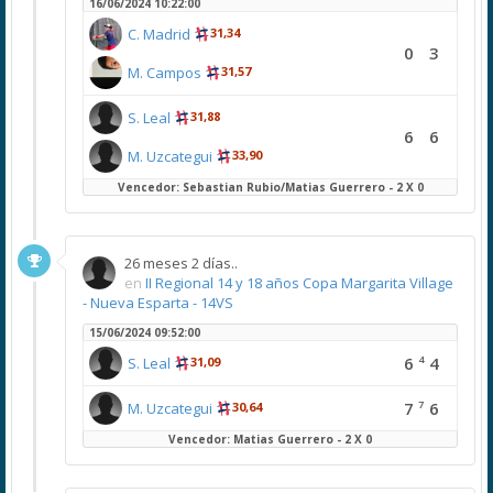
16/06/2024 10:22:00
C. Madrid
31,34
0
3
M. Campos
31,57
S. Leal
31,88
6
6
M. Uzcategui
33,90
Vencedor: Sebastian Rubio/Matias Guerrero - 2 X 0
26 meses 2 días..
en
II Regional 14 y 18 años Copa Margarita Village
- Nueva Esparta - 14VS
15/06/2024 09:52:00
4
6
4
S. Leal
31,09
7
7
6
M. Uzcategui
30,64
Vencedor: Matias Guerrero - 2 X 0