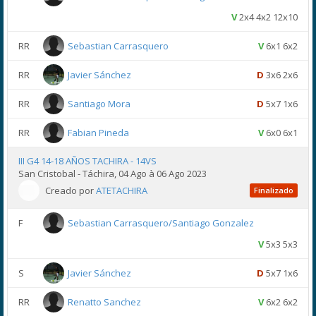
V
2x4 4x2 12x10
RR
Sebastian Carrasquero
V
6x1 6x2
RR
Javier Sánchez
D
3x6 2x6
RR
Santiago Mora
D
5x7 1x6
RR
Fabian Pineda
V
6x0 6x1
III G4 14-18 AÑOS TACHIRA - 14VS
San Cristobal - Táchira, 04 Ago à 06 Ago 2023
Creado por
ATETACHIRA
Finalizado
F
Sebastian Carrasquero/Santiago Gonzalez
V
5x3 5x3
S
Javier Sánchez
D
5x7 1x6
RR
Renatto Sanchez
V
6x2 6x2