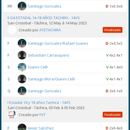
RR
Santiago Gonzalez
D
1x6 3x6
II G4 ESTADAL 14-18 AÑOS TACHIRA - 14VS
San Cristobal - Táchira, 12 May à 14 May 2023
Creado por
ATETACHIRA
Finalizado
F
Santiago Gonzalez/Rafael Suarez
D
2x4 3x5
F
Sebastian Carrasquero
V
4x2 4x1
S
Gianni Celli
V
4x1 4x0
S
Santiago Mora/Gianni Celli
V
4x1 4x1
Q
Santiago Gonzalez
D
3x6 1x6
I Estadal 14 y 18 años Tachira - 14VS
San Cristobal - Táchira, 03 Feb à 05 Feb 2023
Creado por
FVT
Finalizado
F
Javier Sánchez
D
2x6 4x6