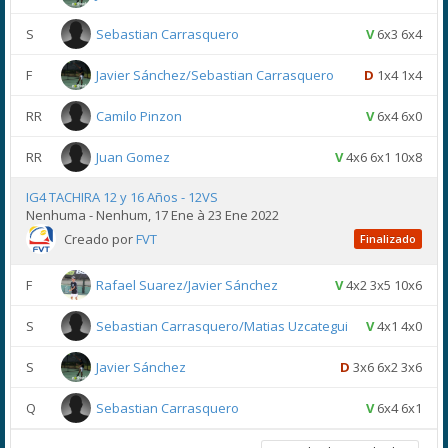
S
Sebastian Carrasquero
V
6x3 6x4
F
Javier Sánchez/Sebastian Carrasquero
D
1x4 1x4
RR
Camilo Pinzon
V
6x4 6x0
RR
Juan Gomez
V
4x6 6x1 10x8
IG4 TACHIRA 12 y 16 Años - 12VS
Nenhuma - Nenhum, 17 Ene à 23 Ene 2022
Creado por
FVT
Finalizado
F
Rafael Suarez/Javier Sánchez
V
4x2 3x5 10x6
S
Sebastian Carrasquero/Matias Uzcategui
V
4x1 4x0
S
Javier Sánchez
D
3x6 6x2 3x6
Q
Sebastian Carrasquero
V
6x4 6x1