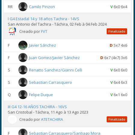
RR
Camilo Pinzon
V
6x0 6x4
I G4 Estadal 14 y 18 años Tachira - 14VS
San Antonio del Tachira - Táchira, 02 Feb à 04 Feb 2024
Creado por
FVT
Finalizado
F
Javier Sánchez
D
5x7 4x6
F
Juan Gomez/Javier Sánchez
D
6x7 (4x7) 3x6
S
Renatto Sanchez/Gianni Celli
V
6x0 6x0
S
Sebastian Carrasquero
V
6x4 6x3
Q
Felipe Duque
V
6x1 6x0
III G4 12-16 AÑOS TACHIRA - 16VS
San Cristobal - Táchira, 11 Ago à 13 Ago 2023
Creado por
ATETACHIRA
Finalizado
F
Sebastian Carrasquero/Santiago Mora