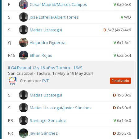
F
Cesar Madrid/Marcos Campos
V
6x0 6x3
S
Jose Estrella/Albert Torres
V
WO
S
Matias Uzcategui
D
6x7 (4x7) 4x6
Q
Alejandro Figueroa
V
6x1 6x1
R16
Ethan Rojas
V
6x2 6x4
II G4 Estadal 12 y 16 años Tachira - 16VS
San Cristobal - Táchira, 17 May à 19 May 2024
Creado por
FVT
Finalizado
S
Matias Uzcategui
D
1x6 0x6
S
Matias Uzcategui/Javier Sánchez
D
0x6 0x6
RR
Santiago Gonzalez
V
6x1 6x0
RR
Javier Sánchez
D
3x6 3x6