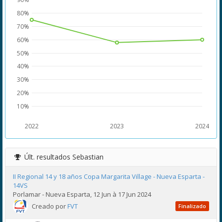
80%
70%
60%
50%
40%
30%
20%
10%
2022
2023
2024
Últ. resultados
Sebastian
II Regional 14 y 18 años Copa Margarita Village - Nueva Esparta -
14VS
Porlamar - Nueva Esparta, 12 Jun à 17 Jun 2024
Creado por
FVT
Finalizado