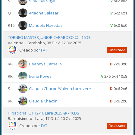
S
Sofia Barragan
V
6x2 6x2
Q
Ariadna Salazar
V
6x2 6x1
R16
Manuela Navedas
V
6x0 6x0
TORNEO MASTER JUNIOR CARABOBO @ - 16DS
Valencia - Carabobo, 08 Dic à 12 Dic 2025
Creado por
FVT
Finalizado
RR
Deannys Carballo
D
2x6 3x6
RR
Ivana Koves
V
3x6 6x4 10x8
S
Claudia Chacón/Valeria Larrovere
D
0x6 2x6
RR
Claudia Chacón
D
3x6 2x6
III Nacional G1 12-16 Lara 2025 @ - 16DS
Barquisimeto - Lara, 17 Oct à 20 Oct 2025
Creado por
FVT
Finalizado