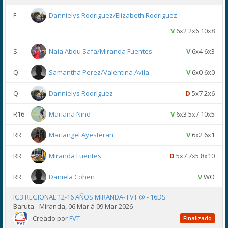
F
Dannielys Rodriguez/Elizabeth Rodriguez
V
6x2 2x6 10x8
S
Naia Abou Safa/Miranda Fuentes
V
6x4 6x3
Q
Samantha Perez/Valentina Avila
V
6x0 6x0
Q
Dannielys Rodriguez
D
5x7 2x6
R16
Mariana Niño
V
6x3 5x7 10x5
RR
Mariangel Ayesteran
V
6x2 6x1
RR
Miranda Fuentes
D
5x7 7x5 8x10
RR
Daniela Cohen
V
WO
IG3 REGIONAL 12-16 AÑOS MIRANDA- FVT @ - 16DS
Baruta - Miranda, 06 Mar à 09 Mar 2026
Creado por
FVT
Finalizado