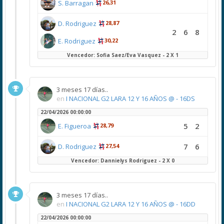
S. Barragan
26,31
D. Rodriguez
28,87
2
6
8
E. Rodriguez
30,22
Vencedor: Sofia Saez/Eva Vasquez - 2 X 1
3 meses 17 días..
en
I NACIONAL G2 LARA 12 Y 16 AÑOS @ - 16DS
22/04/2026 00:00:00
5
2
E. Figueroa
28,79
7
6
D. Rodriguez
27,54
Vencedor: Dannielys Rodriguez - 2 X 0
3 meses 17 días..
en
I NACIONAL G2 LARA 12 Y 16 AÑOS @ - 16DD
22/04/2026 00:00:00