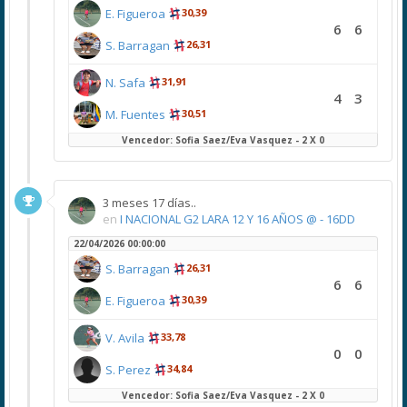
E. Figueroa
30,39
6
6
S. Barragan
26,31
N. Safa
31,91
4
3
M. Fuentes
30,51
Vencedor: Sofia Saez/Eva Vasquez - 2 X 0
3 meses 17 días..
en
I NACIONAL G2 LARA 12 Y 16 AÑOS @ - 16DD
22/04/2026 00:00:00
S. Barragan
26,31
6
6
E. Figueroa
30,39
V. Avila
33,78
0
0
S. Perez
34,84
Vencedor: Sofia Saez/Eva Vasquez - 2 X 0