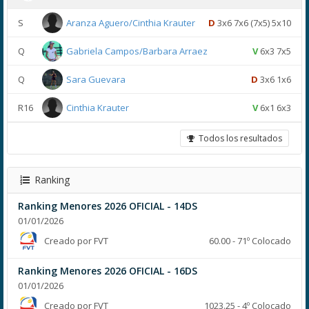
S
Aranza Aguero/Cinthia Krauter
D
3x6 7x6 (7x5) 5x10
Q
Gabriela Campos/Barbara Arraez
V
6x3 7x5
Q
Sara Guevara
D
3x6 1x6
R16
Cinthia Krauter
V
6x1 6x3
Todos los resultados
Ranking
Ranking Menores 2026 OFICIAL - 14DS
01/01/2026
Creado por FVT
60.00 - 71º Colocado
Ranking Menores 2026 OFICIAL - 16DS
01/01/2026
Creado por FVT
1023.25 - 4º Colocado