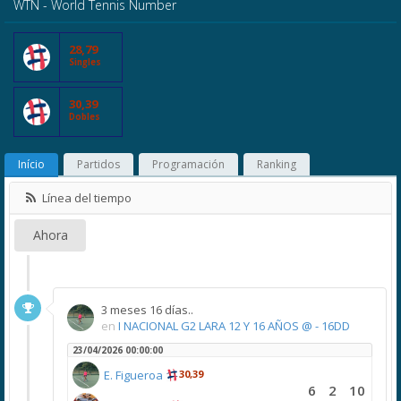
WTN - World Tennis Number
28,79
Singles
30,39
Dobles
Início
Partidos
Programación
Ranking
Línea del tiempo
Ahora
3 meses 16 días..
en
I NACIONAL G2 LARA 12 Y 16 AÑOS @ - 16DD
23/04/2026 00:00:00
E. Figueroa
30,39
6
2
10