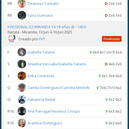
RR
Deannys Carballo
D
2x6 1x6
RR
Sara Guevara
D
2x6 1x6
II REGIONAL G3 MIRANDA 14-18 años @ - 14DS
Baruta - Miranda, 13 Jun à 16 Jun 2025
Creado por
FVT
Finalizado
F
Isabella Talamo
V
6x4 6x7 (3x7) 6x4
S
Ariadna Vassallo/Isabella Talamo
D
4x6 2x6
S
Erika Contreras
V
6x1 3x6 6x4
Q
Camila Dominguez/Carlotta Merlotti
V
7x6 (7x1) 6x2
Q
Fabianna Nadal
V
6x2 6x2
R16
Ana Parraga/Veronica Crespo
V
6x3 6x2
R16
Arantxa Dominguez
V
6x2 6x0