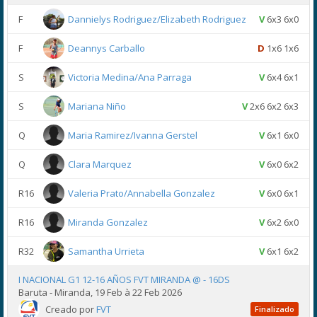
F
Dannielys Rodriguez/Elizabeth Rodriguez
V
6x3 6x0
F
Deannys Carballo
D
1x6 1x6
S
Victoria Medina/Ana Parraga
V
6x4 6x1
S
Mariana Niño
V
2x6 6x2 6x3
Q
Maria Ramirez/Ivanna Gerstel
V
6x1 6x0
Q
Clara Marquez
V
6x0 6x2
R16
Valeria Prato/Annabella Gonzalez
V
6x0 6x1
R16
Miranda Gonzalez
V
6x2 6x0
R32
Samantha Urrieta
V
6x1 6x2
I NACIONAL G1 12-16 AÑOS FVT MIRANDA @ - 16DS
Baruta - Miranda, 19 Feb à 22 Feb 2026
Creado por
FVT
Finalizado