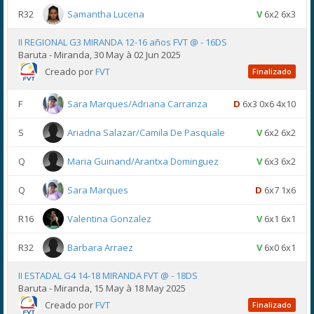
R32
Samantha Lucena
V
6x2 6x3
II REGIONAL G3 MIRANDA 12-16 años FVT @ - 16DS
Baruta - Miranda, 30 May à 02 Jun 2025
Creado por
FVT
Finalizado
F
Sara Marques/Adriana Carranza
D
6x3 0x6 4x10
S
Ariadna Salazar/Camila De Pasquale
V
6x2 6x2
Q
Maria Guinand/Arantxa Dominguez
V
6x3 6x2
Q
Sara Marques
D
6x7 1x6
R16
Valentina Gonzalez
V
6x1 6x1
R32
Barbara Arraez
V
6x0 6x1
II ESTADAL G4 14-18 MIRANDA FVT @ - 18DS
Baruta - Miranda, 15 May à 18 May 2025
Creado por
FVT
Finalizado