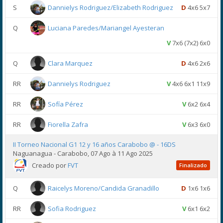
S
Dannielys Rodriguez/Elizabeth Rodriguez
D
4x6 5x7
Q
Luciana Paredes/Mariangel Ayesteran
V
7x6 (7x2) 6x0
Q
Clara Marquez
D
4x6 2x6
RR
Dannielys Rodriguez
V
4x6 6x1 11x9
RR
Sofía Pérez
V
6x2 6x4
RR
Fiorella Zafra
V
6x3 6x0
II Torneo Nacional G1 12 y 16 años Carabobo @ - 16DS
Naguanagua - Carabobo, 07 Ago à 11 Ago 2025
Creado por
FVT
Finalizado
Q
Raicelys Moreno/Candida Granadillo
D
1x6 1x6
RR
Sofia Rodriguez
V
6x1 6x2