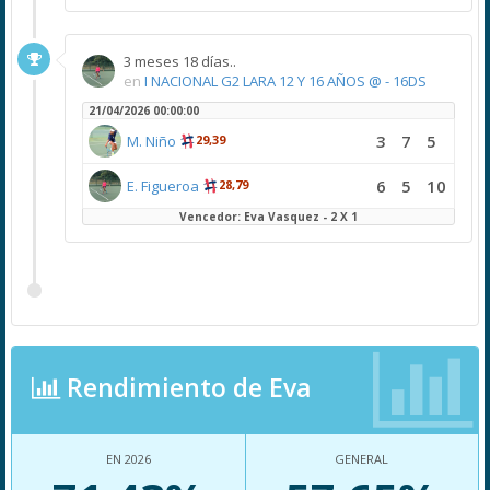
3 meses 18 días..
en
I NACIONAL G2 LARA 12 Y 16 AÑOS @ - 16DS
21/04/2026 00:00:00
3
7
5
M. Niño
29,39
6
5
10
E. Figueroa
28,79
Vencedor: Eva Vasquez - 2 X 1
Rendimiento de Eva
EN 2026
GENERAL