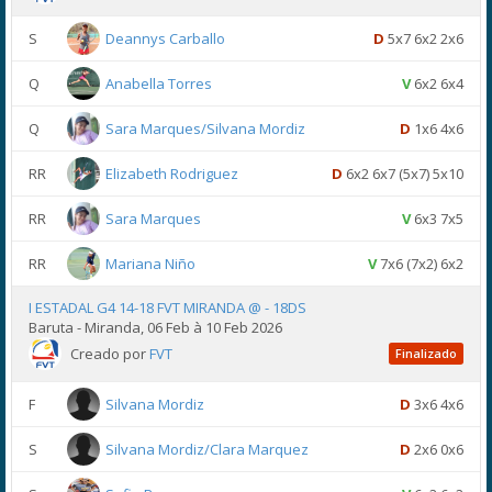
S
Deannys Carballo
D
5x7 6x2 2x6
Q
Anabella Torres
V
6x2 6x4
Q
Sara Marques/Silvana Mordiz
D
1x6 4x6
RR
Elizabeth Rodriguez
D
6x2 6x7 (5x7) 5x10
RR
Sara Marques
V
6x3 7x5
RR
Mariana Niño
V
7x6 (7x2) 6x2
I ESTADAL G4 14-18 FVT MIRANDA @ - 18DS
Baruta - Miranda, 06 Feb à 10 Feb 2026
Creado por
FVT
Finalizado
F
Silvana Mordiz
D
3x6 4x6
S
Silvana Mordiz/Clara Marquez
D
2x6 0x6