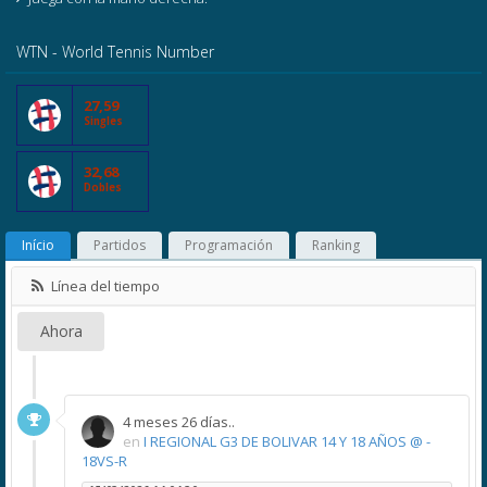
WTN - World Tennis Number
27,59
Singles
32,68
Dobles
Início
Partidos
Programación
Ranking
Línea del tiempo
Ahora
4 meses 26 días..
en
I REGIONAL G3 DE BOLIVAR 14 Y 18 AÑOS @ -
18VS-R