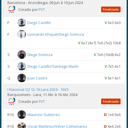
Barcelona - Anzoátegui, 06 Jun à 10 Jun 2024
Creado por
FVT
Finalizado
F
Diego Castillo
V
6x3 6x0
F
Leonardo Khayat/Diego Somoza
V
6x7 (4x7) 7x6 (7x2) 10x8
S
Diego Somoza
V
7x6 (10x8) 6x2
S
Diego Castillo/Santiago Marín
V
7x5 6x1
Q
Juan Castro
V
6x1 6x1
I Nacional G2 12-16 Lara 2024 - 16VS
Barquisimeto - Lara, 11 Abr à 16 Abr 2024
Creado por
FVT
Finalizado
R16
Maurizio Gutierrez
D
1x6 0x6
R16
Oscar Martinez/Kilver Colmenarez
D
4x6 2x6