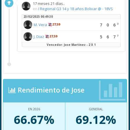
17 meses 21 días..
en
I Regional G3 14 y 18 años Bolivar @ - 18VS
23/02/2025 00:49:30
3
7
0
6
M. Vera
27,59
7
5
6
7
J. Diaz
27,59
Vencedor: Jose Martinez - 2 X 1
Rendimiento de Jose
EN 2026
GENERAL
66.67%
69.12%