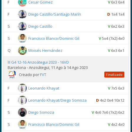
F
Cesar Gomez
V
6x3 6x4
F
Diego Castillo/Santiago Marín
D
1x4 1x4
S
Diego Castillo
V
6x2 6x3
S
Francisco Blanco/Dominic Gil
V
5x4 (7x2) 4x0
Q
Moisés Hernández
V
6x3 6x1
III G4 12-16 Anzoátegui 2023 - 16VD
Barcelona - Anzoátegui, 11 Ago à 14 Ago 2023
Creado por
FVT
Finalizado
F
Leonardo Khayat
V
7x5 6x3
F
Leonardo Khayat/Diego Somoza
D
4x2 0x4 10x12
S
Diego Somoza
V
4x6 7x6 (7x2) 6x2
S
Francisco Blanco/Dominic Gil
V
4x2 4x0