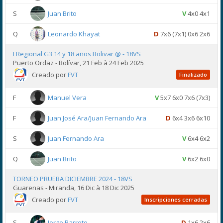
S
Juan Brito
V
4x0 4x1
Q
Leonardo Khayat
D
7x6 (7x1) 0x6 2x6
I Regional G3 14 y 18 años Bolivar @ - 18VS
Puerto Ordaz - Bolívar, 21 Feb à 24 Feb 2025
Creado por
FVT
Finalizado
F
Manuel Vera
V
5x7 6x0 7x6 (7x3)
F
Juan José Ara/Juan Fernando Ara
D
6x4 3x6 6x10
S
Juan Fernando Ara
V
6x4 6x2
Q
Juan Brito
V
6x2 6x0
TORNEO PRUEBA DICIEMBRE 2024 - 18VS
Guarenas - Miranda, 16 Dic à 18 Dic 2025
Creado por
FVT
Inscripciones cerradas
S
Jorge Barreto
D
1x6 2x6