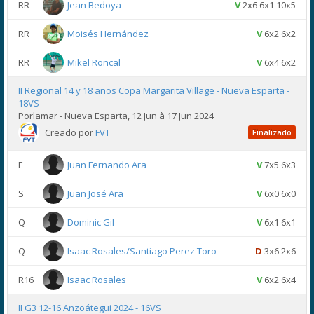
RR
Jean Bedoya
V
2x6 6x1 10x5
RR
Moisés Hernández
V
6x2 6x2
RR
Mikel Roncal
V
6x4 6x2
II Regional 14 y 18 años Copa Margarita Village - Nueva Esparta -
18VS
Porlamar - Nueva Esparta, 12 Jun à 17 Jun 2024
Creado por
FVT
Finalizado
F
Juan Fernando Ara
V
7x5 6x3
S
Juan José Ara
V
6x0 6x0
Q
Dominic Gil
V
6x1 6x1
Q
Isaac Rosales/Santiago Perez Toro
D
3x6 2x6
R16
Isaac Rosales
V
6x2 6x4
II G3 12-16 Anzoátegui 2024 - 16VS