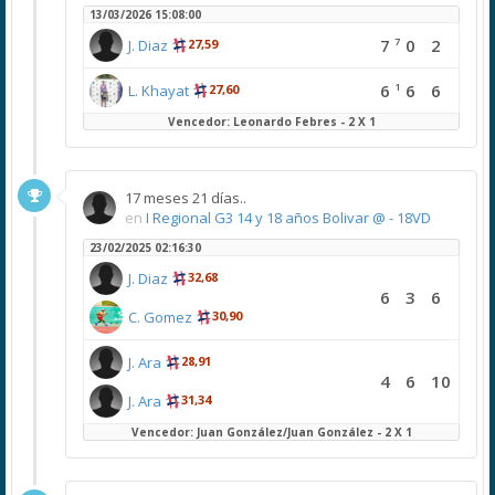
13/03/2026 15:08:00
7
7
0
2
J. Diaz
27,59
1
6
6
6
L. Khayat
27,60
Vencedor: Leonardo Febres - 2 X 1
17 meses 21 días..
en
I Regional G3 14 y 18 años Bolivar @ - 18VD
23/02/2025 02:16:30
J. Diaz
32,68
6
3
6
C. Gomez
30,90
J. Ara
28,91
4
6
10
J. Ara
31,34
Vencedor: Juan González/Juan González - 2 X 1