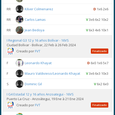
RR
Kilver Colmenarez
D
1x6 2x6
RR
Carlos Lamas
V
3x6 6x2 10x2
RR
Jean Bedoya
V
6x3 4x6 10x1
I Regional G3 12 y 16 años Bolívar - 16VS
Ciudad Bolívar - Bolívar, 22 Feb à 26 Feb 2024
Creado por
FVT
Finalizado
F
Leonardo Khayat
D
6x0 1x6 5x7
F
Mauro Valdivieso/Leonardo Khayat
V
3x6 6x3 10x3
S
Dominic Gil
V
6x2 6x0
I G4 Estadal 12 y 16 años Anzoategui - 16VS
Puerto La Cruz - Anzoátegui, 19 Ene à 21 Ene 2024
Creado por
FVT
Finalizado