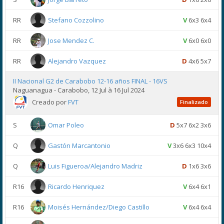
RR
Stefano Cozzolino
V
6x3 6x4
RR
Jose Mendez C.
V
6x0 6x0
RR
Alejandro Vazquez
D
4x6 5x7
II Nacional G2 de Carabobo 12-16 años FINAL - 16VS
Naguanagua - Carabobo, 12 Jul à 16 Jul 2024
Creado por
FVT
Finalizado
S
Omar Poleo
D
5x7 6x2 3x6
Q
Gastón Marcantonio
V
3x6 6x3 10x4
Q
Luis Figueroa/Alejandro Madriz
D
1x6 3x6
R16
Ricardo Henriquez
V
6x4 6x1
R16
Moisés Hernández/Diego Castillo
V
6x4 6x4