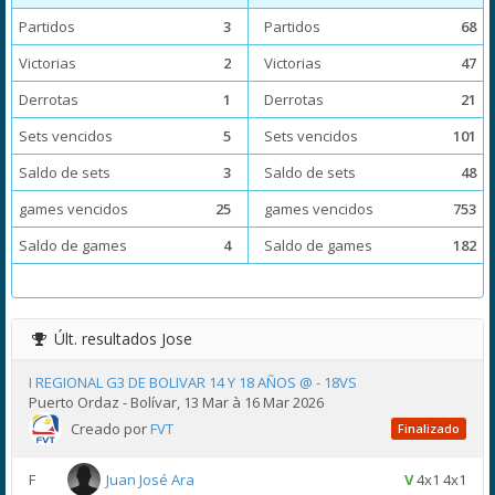
Partidos
3
Partidos
68
Victorias
2
Victorias
47
Derrotas
1
Derrotas
21
Sets vencidos
5
Sets vencidos
101
Saldo de sets
3
Saldo de sets
48
games vencidos
25
games vencidos
753
Saldo de games
4
Saldo de games
182
Últ. resultados
Jose
I REGIONAL G3 DE BOLIVAR 14 Y 18 AÑOS @ - 18VS
Puerto Ordaz - Bolívar, 13 Mar à 16 Mar 2026
Creado por
FVT
Finalizado
F
Juan José Ara
V
4x1 4x1