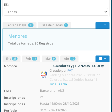
ES:
Tenis de Playa
Silla de ruedas
33
1
Menores
Total de torneos: 30 Registros
Ene
Feb
Mar
Abr
25
18
9
10
III G4 colores y JTI ANZOATEGUI @
Creado por
FVT
Ranking Menores 2025 - Estatal RR
Colores, Estadal Dobles hasta 11
Finalizado
Barcelona - ANZ
21
Hasta 16:00 de 28/10/2025
31/10 - 02/11/2025