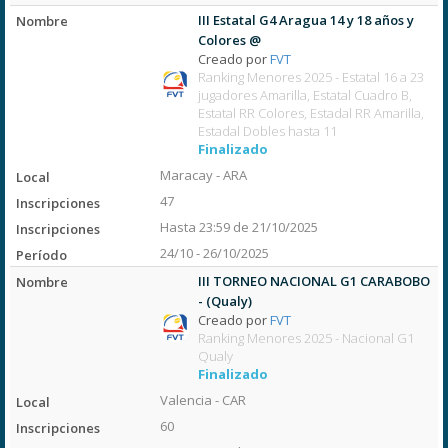
III Estatal G4 Aragua 14 y 18 años y
Colores @
Creado por
FVT
Ranking Menores 2025 - Estatal 16 a 23
jugadores Amarilla, Estatal Cuadro B,
Estatal RR Colores, Estadal RR Amarilla,
Estadal Dobles hasta 11
Finalizado
Maracay - ARA
47
Hasta 23:59 de 21/10/2025
24/10 - 26/10/2025
III TORNEO NACIONAL G1 CARABOBO
- (Qualy)
Creado por
FVT
Ranking Menores 2025 - Nacional G1
Qualy
Finalizado
Valencia - CAR
60